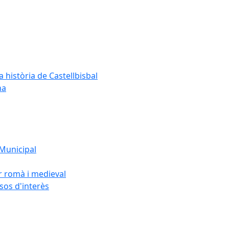
a història de Castellbisbal
na
 Municipal
or romà i medieval
rsos d'interès