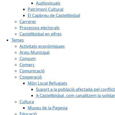
Audiovisuals
Patrimoni Cultural
El Capbreu de Castellbisbal
Carrerer
Processos electorals
Castellbisbal en xifres
Temes
Activitats econòmiques
Arxiu Municipal
Consum
Comerç
Comunicació
Cooperació
Món Local Refugiats
Suport a la població afectada pel conflic
A Castellbisbal, com canalitzem la solida
Cultura
Museu de la Pagesia
Educació