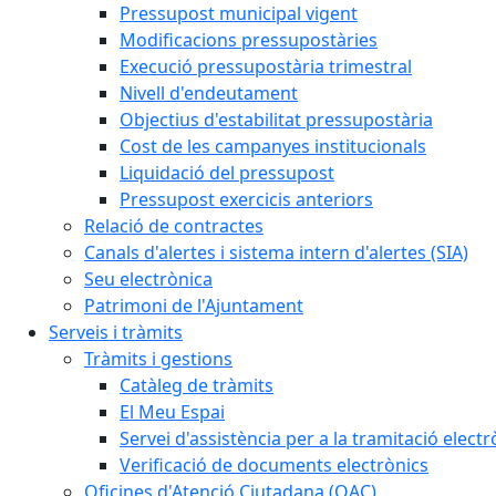
Pressupost municipal vigent
Modificacions pressupostàries
Execució pressupostària trimestral
Nivell d'endeutament
Objectius d'estabilitat pressupostària
Cost de les campanyes institucionals
Liquidació del pressupost
Pressupost exercicis anteriors
Relació de contractes
Canals d'alertes i sistema intern d'alertes (SIA)
Seu electrònica
Patrimoni de l'Ajuntament
Serveis i tràmits
Tràmits i gestions
Catàleg de tràmits
El Meu Espai
Servei d'assistència per a la tramitació electr
Verificació de documents electrònics
Oficines d'Atenció Ciutadana (OAC)