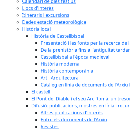
Calendari de dies festius
Llocs d'interès
Itineraris i excursions
Dades estació meteorològica
Història local
Història de Castellbisbal
Presentació i les fonts per la recerca de l
De la prehistòria fins a l'antiguitat tarda
Castellbisbal a l'època medieval
Història moderna
Història contemporània
Art i Arquitectura
Catàleg en línia de documents de l'Arxiu
El castell
El Pont del Diable i el seu Arc Romà: un tres
Difusió: publicacions, mostres en línia i recu
Altres publicacions d'interès
Entre els documents de l'Arxiu
Revistes