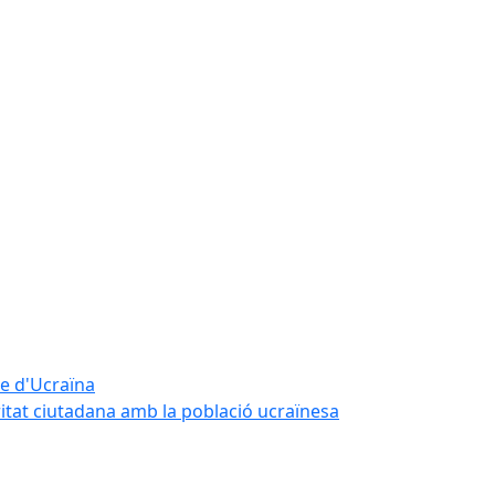
te d'Ucraïna
ritat ciutadana amb la població ucraïnesa