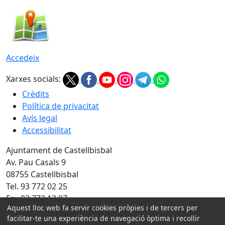
Accedeix
Xarxes socials:
Crèdits
Política de privacitat
Avís legal
Accessibilitat
Ajuntament de Castellbisbal
Av. Pau Casals 9
08755 Castellbisbal
Tel. 93 772 02 25
Fax 93 772 13 07
Aquest lloc web fa servir cookies pròpies i de tercers per
Amb la col·laboració de:
facilitar-te una experiència de navegació òptima i recollir