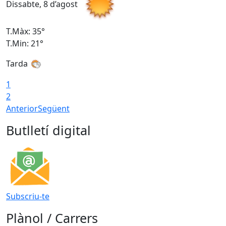
Dissabte, 8 d’agost
D
T.Màx: 35°
T
T.Min: 21°
T
Tarda
1
2
Anterior
Següent
Butlletí digital
Subscriu-te
Plànol / Carrers