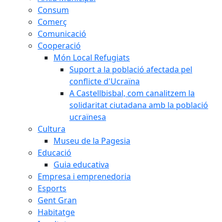
Consum
Comerç
Comunicació
Cooperació
Món Local Refugiats
Suport a la població afectada pel
conflicte d'Ucraïna
A Castellbisbal, com canalitzem la
solidaritat ciutadana amb la població
ucraïnesa
Cultura
Museu de la Pagesia
Educació
Guia educativa
Empresa i emprenedoria
Esports
Gent Gran
Habitatge