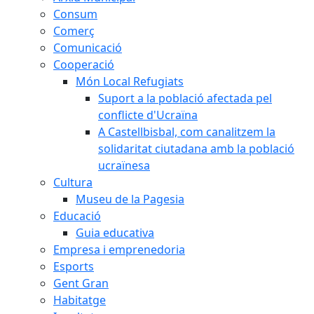
Consum
Comerç
Comunicació
Cooperació
Món Local Refugiats
Suport a la població afectada pel
conflicte d'Ucraïna
A Castellbisbal, com canalitzem la
solidaritat ciutadana amb la població
ucraïnesa
Cultura
Museu de la Pagesia
Educació
Guia educativa
Empresa i emprenedoria
Esports
Gent Gran
Habitatge