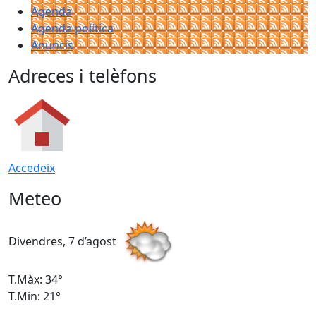
Agenda
Agenda política
Anuncis
Adreces i telèfons
Accedeix
Meteo
Divendres, 7 d’agost
D
T.Màx: 34°
T
T.Min: 21°
T