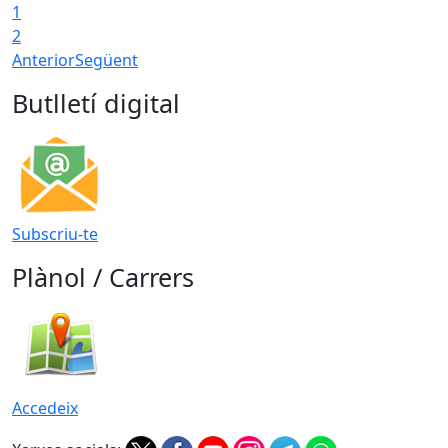
1
T
2
Anterior
Següent
Butlletí digital
Subscriu-te
Plànol / Carrers
Accedeix