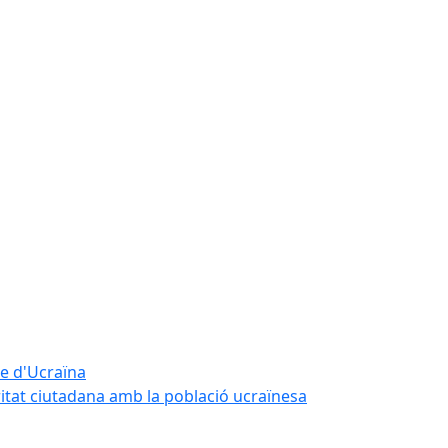
te d'Ucraïna
ritat ciutadana amb la població ucraïnesa