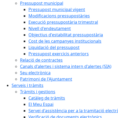
Pressupost municipal
Pressupost municipal vigent
Modificacions pressupostàries
Execució pressupostària trimestral
Nivell d'endeutament
Objectius d'estabilitat pressupostària
Cost de les campanyes institucionals
Liquidació del pressupost
Pressupost exercicis anteriors
Relació de contractes
Canals d'alertes i sistema intern d'alertes (SIA)
Seu electrònica
Patrimoni de l'Ajuntament
Serveis i tràmits
Tràmits i gestions
Catàleg de tràmits
El Meu Espai
Servei d'assistència per a la tramitació electr
Verificació de documents electrònics