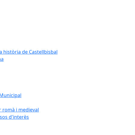
a història de Castellbisbal
na
 Municipal
or romà i medieval
rsos d'interès