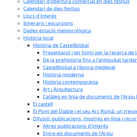
Calendari d'obertura comercial en dies festius
Calendari de dies festius
Llocs d'interès
Itineraris i excursions
Dades estació meteorològica
Història local
Història de Castellbisbal
Presentació i les fonts per la recerca de l
De la prehistòria fins a l'antiguitat tarda
Castellbisbal a l'època medieval
Història moderna
Història contemporània
Art i Arquitectura
Catàleg en línia de documents de l'Arxiu
El castell
El Pont del Diable i el seu Arc Romà: un tres
Difusió: publicacions, mostres en línia i recu
Altres publicacions d'interès
Entre els documents de l'Arxiu