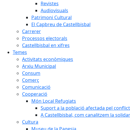
Revistes
Audiovisuals
Patrimoni Cultural
El Capbreu de Castellbisbal
Carrerer
Processos electorals
Castellbisbal en xifres
Temes
Activitats econòmiques
Arxiu Municipal
Consum
Comerç
Comunicació
Cooperació
Món Local Refugiats
Suport a la població afectada pel conflic
A Castellbisbal, com canalitzem la solida
Cultura
Museu de la Pagesia