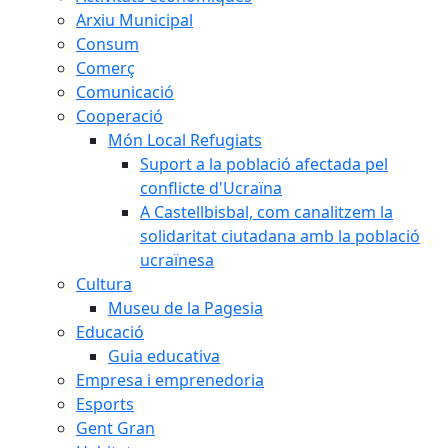
Arxiu Municipal
Consum
Comerç
Comunicació
Cooperació
Món Local Refugiats
Suport a la població afectada pel
conflicte d'Ucraïna
A Castellbisbal, com canalitzem la
solidaritat ciutadana amb la població
ucraïnesa
Cultura
Museu de la Pagesia
Educació
Guia educativa
Empresa i emprenedoria
Esports
Gent Gran