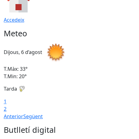
Accedeix
Meteo
Dijous, 6 d’agost
D
T.Màx: 33°
T
T.Min: 20°
T
Tarda
1
2
Anterior
Següent
Butlletí digital