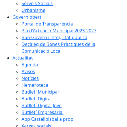
Serveis Socials
Urbanisme
Govern obert
Portal de Transparència
Pla d'Actuació Municipal 2023-2027
Bon Govern i integritat pública
Decàleg de Bones Pràctiques de la
Comunicació Local
Actualitat
Agenda
Avisos
Notícies
Hemeroteca
Butlletí Municipal
Butlletí Digital
Butlletí Digital Jove
Butlletí Empresarial
App Castellbisbal a prop
Xarxes socials