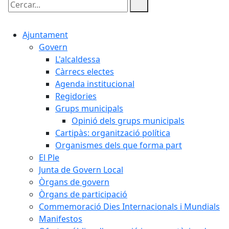
Cercar:
Ajuntament
Govern
L'alcaldessa
Càrrecs electes
Agenda institucional
Regidories
Grups municipals
Opinió dels grups municipals
Cartipàs: organització política
Organismes dels que forma part
El Ple
Junta de Govern Local
Òrgans de govern
Òrgans de participació
Commemoració Dies Internacionals i Mundials
Manifestos