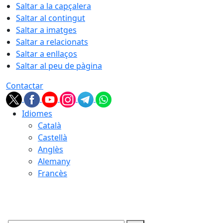
Saltar a la capçalera
Saltar al contingut
Saltar a imatges
Saltar a relacionats
Saltar a enllaços
Saltar al peu de pàgina
Contactar
Idiomes
Català
Castellà
Anglès
Alemany
Francès
08.08.2026 | 10:17