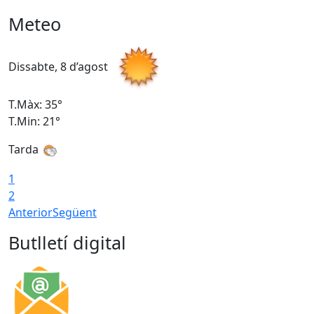
Meteo
Dissabte, 8 d’agost
D
T.Màx: 35°
T
T.Min: 21°
T
Tarda
1
2
Anterior
Següent
Butlletí digital