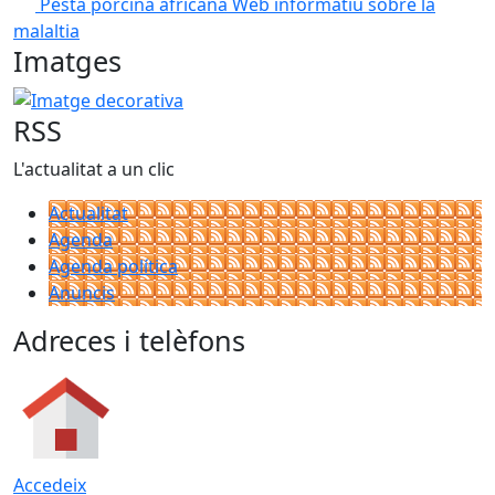
Pesta porcina africana
Web informatiu sobre la
malaltia
Imatges
Imatge decorativa
RSS
L'actualitat a un clic
Actualitat
Agenda
Agenda política
Anuncis
Adreces i telèfons
Accedeix