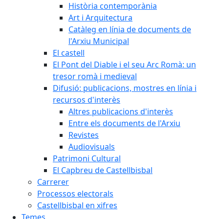
Història contemporània
Art i Arquitectura
Catàleg en línia de documents de
l'Arxiu Municipal
El castell
El Pont del Diable i el seu Arc Romà: un
tresor romà i medieval
Difusió: publicacions, mostres en línia i
recursos d'interès
Altres publicacions d'interès
Entre els documents de l'Arxiu
Revistes
Audiovisuals
Patrimoni Cultural
El Capbreu de Castellbisbal
Carrerer
Processos electorals
Castellbisbal en xifres
Temes