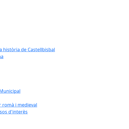
a història de Castellbisbal
na
 Municipal
or romà i medieval
rsos d'interès