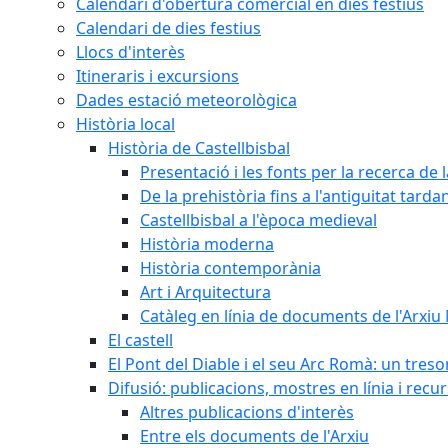
Calendari d'obertura comercial en dies festius
Calendari de dies festius
Llocs d'interès
Itineraris i excursions
Dades estació meteorològica
Història local
Història de Castellbisbal
Presentació i les fonts per la recerca de l
De la prehistòria fins a l'antiguitat tarda
Castellbisbal a l'època medieval
Història moderna
Història contemporània
Art i Arquitectura
Catàleg en línia de documents de l'Arxiu
El castell
El Pont del Diable i el seu Arc Romà: un tres
Difusió: publicacions, mostres en línia i recu
Altres publicacions d'interès
Entre els documents de l'Arxiu