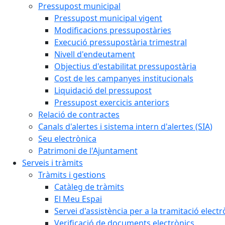
Pressupost municipal
Pressupost municipal vigent
Modificacions pressupostàries
Execució pressupostària trimestral
Nivell d'endeutament
Objectius d'estabilitat pressupostària
Cost de les campanyes institucionals
Liquidació del pressupost
Pressupost exercicis anteriors
Relació de contractes
Canals d'alertes i sistema intern d'alertes (SIA)
Seu electrònica
Patrimoni de l'Ajuntament
Serveis i tràmits
Tràmits i gestions
Catàleg de tràmits
El Meu Espai
Servei d'assistència per a la tramitació electr
Verificació de documents electrònics