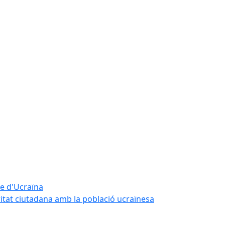
te d'Ucraïna
ritat ciutadana amb la població ucraïnesa