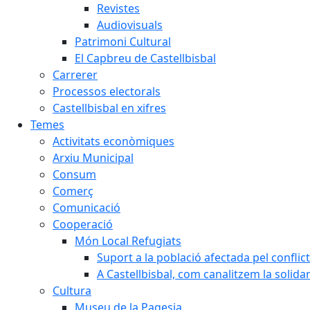
Revistes
Audiovisuals
Patrimoni Cultural
El Capbreu de Castellbisbal
Carrerer
Processos electorals
Castellbisbal en xifres
Temes
Activitats econòmiques
Arxiu Municipal
Consum
Comerç
Comunicació
Cooperació
Món Local Refugiats
Suport a la població afectada pel conflic
A Castellbisbal, com canalitzem la solida
Cultura
Museu de la Pagesia