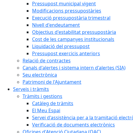
Pressupost municipal vigent
Modificacions pressupostàries
Execució pressupostària trimestral
Nivell d'endeutament
Objectius d'estabilitat pressupostària
Cost de les campanyes institucionals
Liquidació del pressupost
Pressupost exercicis anteriors
Relació de contractes
Canals d'alertes i sistema intern d'alertes (SIA)
Seu electrònica
Patrimoni de l'Ajuntament
Serveis i tràmits
Tràmits i gestions
Catàleg de tràmits
El Meu Espai
Servei d'assistència per a la tramitació electr
Verificació de documents electrònics
Oficines d'Atenció Ciutadana (OAC)