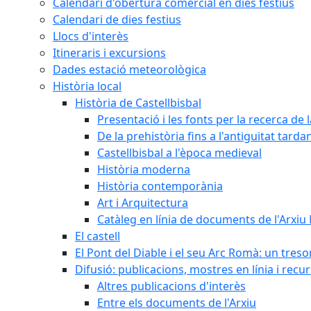
Calendari d'obertura comercial en dies festius
Calendari de dies festius
Llocs d'interès
Itineraris i excursions
Dades estació meteorològica
Història local
Història de Castellbisbal
Presentació i les fonts per la recerca de l
De la prehistòria fins a l'antiguitat tarda
Castellbisbal a l'època medieval
Història moderna
Història contemporània
Art i Arquitectura
Catàleg en línia de documents de l'Arxiu
El castell
El Pont del Diable i el seu Arc Romà: un tres
Difusió: publicacions, mostres en línia i recu
Altres publicacions d'interès
Entre els documents de l'Arxiu