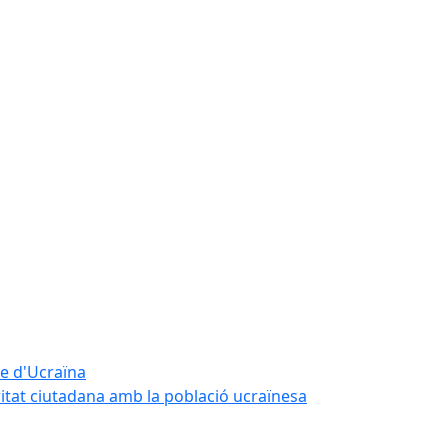
te d'Ucraïna
ritat ciutadana amb la població ucraïnesa