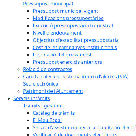
Pressupost municipal
Pressupost municipal vigent
Modificacions pressupostàries
Execució pressupostària trimestral
Nivell d'endeutament
Objectius d'estabilitat pressupostària
Cost de les campanyes institucionals
Liquidació del pressupost
Pressupost exercicis anteriors
Relació de contractes
Canals d'alertes i sistema intern d'alertes (SIA)
Seu electrònica
Patrimoni de l'Ajuntament
Serveis i tràmits
Tràmits i gestions
Catàleg de tràmits
El Meu Espai
Servei d'assistència per a la tramitació electr
Verificació de documents electrònics