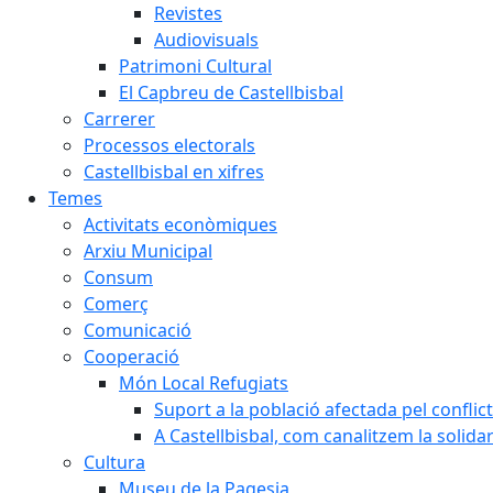
Revistes
Audiovisuals
Patrimoni Cultural
El Capbreu de Castellbisbal
Carrerer
Processos electorals
Castellbisbal en xifres
Temes
Activitats econòmiques
Arxiu Municipal
Consum
Comerç
Comunicació
Cooperació
Món Local Refugiats
Suport a la població afectada pel conflic
A Castellbisbal, com canalitzem la solida
Cultura
Museu de la Pagesia