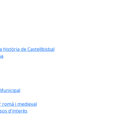
a història de Castellbisbal
na
 Municipal
or romà i medieval
rsos d'interès