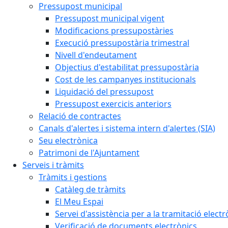
Pressupost municipal
Pressupost municipal vigent
Modificacions pressupostàries
Execució pressupostària trimestral
Nivell d'endeutament
Objectius d'estabilitat pressupostària
Cost de les campanyes institucionals
Liquidació del pressupost
Pressupost exercicis anteriors
Relació de contractes
Canals d'alertes i sistema intern d'alertes (SIA)
Seu electrònica
Patrimoni de l'Ajuntament
Serveis i tràmits
Tràmits i gestions
Catàleg de tràmits
El Meu Espai
Servei d'assistència per a la tramitació electr
Verificació de documents electrònics