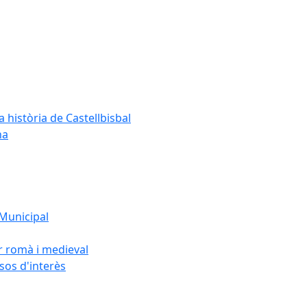
a història de Castellbisbal
na
 Municipal
or romà i medieval
rsos d'interès