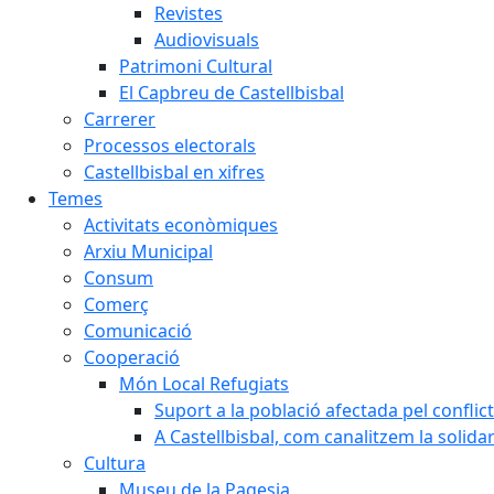
Revistes
Audiovisuals
Patrimoni Cultural
El Capbreu de Castellbisbal
Carrerer
Processos electorals
Castellbisbal en xifres
Temes
Activitats econòmiques
Arxiu Municipal
Consum
Comerç
Comunicació
Cooperació
Món Local Refugiats
Suport a la població afectada pel conflic
A Castellbisbal, com canalitzem la solida
Cultura
Museu de la Pagesia