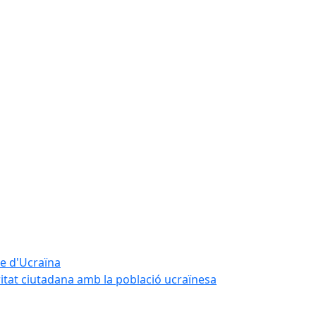
te d'Ucraïna
ritat ciutadana amb la població ucraïnesa