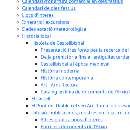
Calendari d'obertura comercial en dies festius
Calendari de dies festius
Llocs d'interès
Itineraris i excursions
Dades estació meteorològica
Història local
Història de Castellbisbal
Presentació i les fonts per la recerca de l
De la prehistòria fins a l'antiguitat tarda
Castellbisbal a l'època medieval
Història moderna
Història contemporània
Art i Arquitectura
Catàleg en línia de documents de l'Arxiu
El castell
El Pont del Diable i el seu Arc Romà: un tres
Difusió: publicacions, mostres en línia i recu
Altres publicacions d'interès
Entre els documents de l'Arxiu