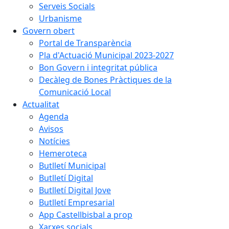
Serveis Socials
Urbanisme
Govern obert
Portal de Transparència
Pla d'Actuació Municipal 2023-2027
Bon Govern i integritat pública
Decàleg de Bones Pràctiques de la
Comunicació Local
Actualitat
Agenda
Avisos
Notícies
Hemeroteca
Butlletí Municipal
Butlletí Digital
Butlletí Digital Jove
Butlletí Empresarial
App Castellbisbal a prop
Xarxes socials