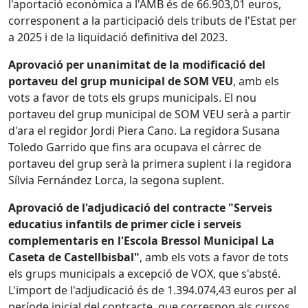
l'aportació econòmica a l'AMB és de 66.903,01 euros,
corresponent a la participació dels tributs de l'Estat per
a 2025 i de la liquidació definitiva del 2023.
Aprovació per unanimitat de la modificació del
portaveu del grup municipal de SOM VEU
, amb els
vots a favor de tots els grups municipals. El nou
portaveu del grup municipal de SOM VEU serà a partir
d'ara el regidor Jordi Piera Cano. La regidora Susana
Toledo Garrido que fins ara ocupava el càrrec de
portaveu del grup serà la primera suplent i la regidora
Sílvia Fernández Lorca, la segona suplent.
Aprovació de l'adjudicació del contracte "Serveis
educatius infantils de primer cicle i serveis
complementaris en l'Escola Bressol Municipal La
Caseta de Castellbisbal"
, amb els vots a favor de tots
els grups municipals a excepció de VOX, que s'absté.
L'import de l'adjudicació és de 1.394.074,43 euros per al
període inicial del contracte, que correspon als cursos