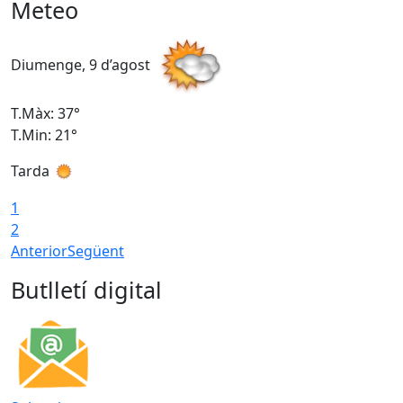
Meteo
Diumenge, 9 d’agost
D
T.Màx: 37°
T
T.Min: 21°
T
Tarda
T
1
2
Anterior
Següent
Butlletí digital