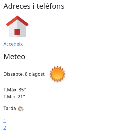
Adreces i telèfons
Accedeix
Meteo
Dissabte, 8 d’agost
D
T.Màx: 35°
T
T.Min: 21°
T
Tarda
1
2