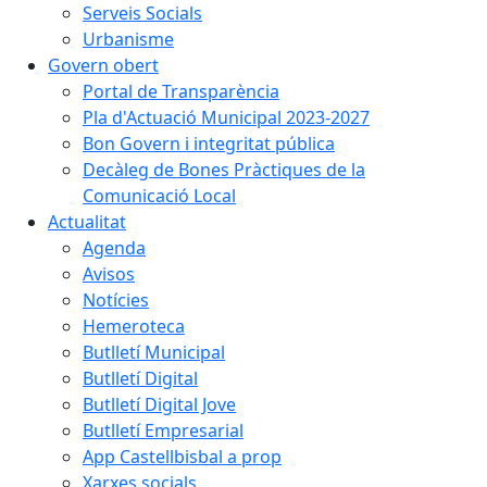
Serveis Socials
Urbanisme
Govern obert
Portal de Transparència
Pla d'Actuació Municipal 2023-2027
Bon Govern i integritat pública
Decàleg de Bones Pràctiques de la
Comunicació Local
Actualitat
Agenda
Avisos
Notícies
Hemeroteca
Butlletí Municipal
Butlletí Digital
Butlletí Digital Jove
Butlletí Empresarial
App Castellbisbal a prop
Xarxes socials