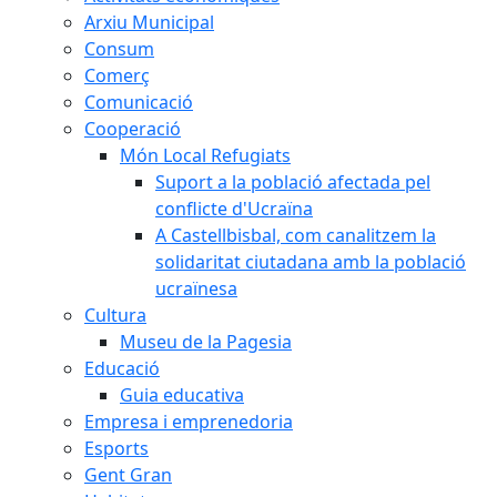
Arxiu Municipal
Consum
Comerç
Comunicació
Cooperació
Món Local Refugiats
Suport a la població afectada pel
conflicte d'Ucraïna
A Castellbisbal, com canalitzem la
solidaritat ciutadana amb la població
ucraïnesa
Cultura
Museu de la Pagesia
Educació
Guia educativa
Empresa i emprenedoria
Esports
Gent Gran