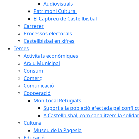
Audiovisuals
Patrimoni Cultural
El Capbreu de Castellbisbal
Carrerer
Processos electorals
Castellbisbal en xifres
Temes
Activitats econòmiques
Arxiu Municipal
Consum
Comerç
Comunicació
Cooperació
Món Local Refugiats
Suport a la població afectada pel conflic
A Castellbisbal, com canalitzem la solida
Cultura
Museu de la Pagesia
Educació