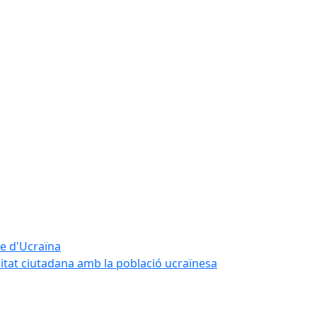
te d'Ucraïna
ritat ciutadana amb la població ucraïnesa