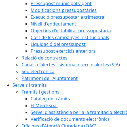
Pressupost municipal vigent
Modificacions pressupostàries
Execució pressupostària trimestral
Nivell d'endeutament
Objectius d'estabilitat pressupostària
Cost de les campanyes institucionals
Liquidació del pressupost
Pressupost exercicis anteriors
Relació de contractes
Canals d'alertes i sistema intern d'alertes (SIA)
Seu electrònica
Patrimoni de l'Ajuntament
Serveis i tràmits
Tràmits i gestions
Catàleg de tràmits
El Meu Espai
Servei d'assistència per a la tramitació electr
Verificació de documents electrònics
Oficines d'Atenció Ciutadana (OAC)