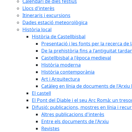
Calendari de dies festius
Llocs d'interès
Itineraris i excursions
Dades estació meteorològica
Història local
Història de Castellbisbal
Presentació i les fonts per la recerca de l
De la prehistòria fins a l'antiguitat tarda
Castellbisbal a l'època medieval
Història moderna
Història contemporània
Art i Arquitectura
Catàleg en línia de documents de l'Arxiu
El castell
El Pont del Diable i el seu Arc Romà: un tres
Difusió: publicacions, mostres en línia i recu
Altres publicacions d'interès
Entre els documents de l'Arxiu
Revistes