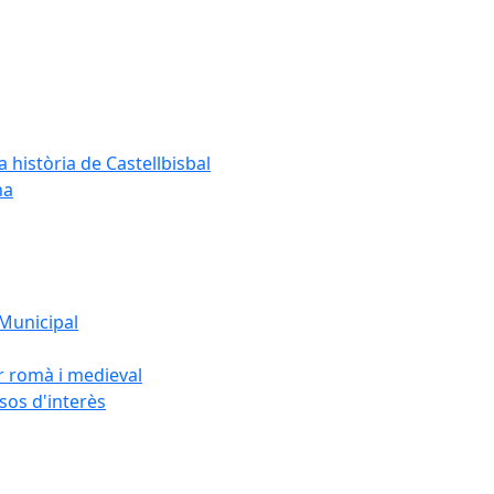
a història de Castellbisbal
na
 Municipal
or romà i medieval
rsos d'interès