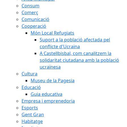
Consum
Comerç
Comunicació
Cooperació
Món Local Refugiats
Suport a la població afectada pel
conflicte d'Ucraïna
A Castellbisbal, com canalitzem la
solidaritat ciutadana amb la població
ucraïnesa
Cultura
Museu de la Pagesia
Educació
Guia educativa
Empresa i emprenedoria
Esports
Gent Gran
Habitatge