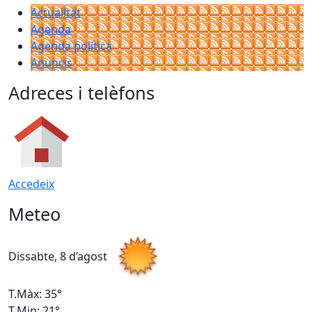
Actualitat
Agenda
Agenda política
Anuncis
Adreces i telèfons
Accedeix
Meteo
Dissabte, 8 d’agost
D
T.Màx: 35°
T
T.Min: 21°
T