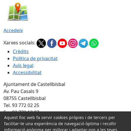
Accedeix
Xarxes socials:
Crèdits
Política de privacitat
Avís legal
Accessibilitat
Ajuntament de Castellbisbal
Av. Pau Casals 9
08755 Castellbisbal
Tel. 93 772 02 25
Fax 93 772 13 07
Aquest lloc web fa servir cookies pròpies i de tercers per
Amb la col·laboració de:
facilitar-te una experiència de navegació òptima i recollir
informació anònima per millorar i adaptar-nos a les teves