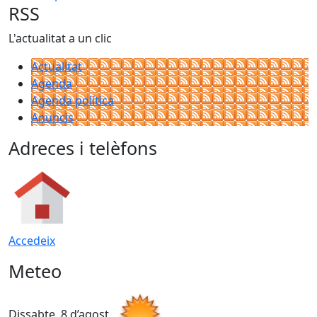
RSS
L'actualitat a un clic
Actualitat
Agenda
Agenda política
Anuncis
Adreces i telèfons
Accedeix
Meteo
Dissabte, 8 d’agost
D