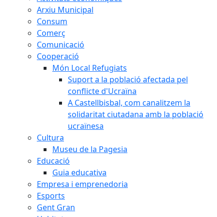
Arxiu Municipal
Consum
Comerç
Comunicació
Cooperació
Món Local Refugiats
Suport a la població afectada pel
conflicte d'Ucraïna
A Castellbisbal, com canalitzem la
solidaritat ciutadana amb la població
ucraïnesa
Cultura
Museu de la Pagesia
Educació
Guia educativa
Empresa i emprenedoria
Esports
Gent Gran