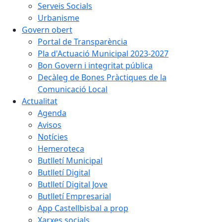
Serveis Socials
Urbanisme
Govern obert
Portal de Transparència
Pla d'Actuació Municipal 2023-2027
Bon Govern i integritat pública
Decàleg de Bones Pràctiques de la
Comunicació Local
Actualitat
Agenda
Avisos
Notícies
Hemeroteca
Butlletí Municipal
Butlletí Digital
Butlletí Digital Jove
Butlletí Empresarial
App Castellbisbal a prop
Xarxes socials