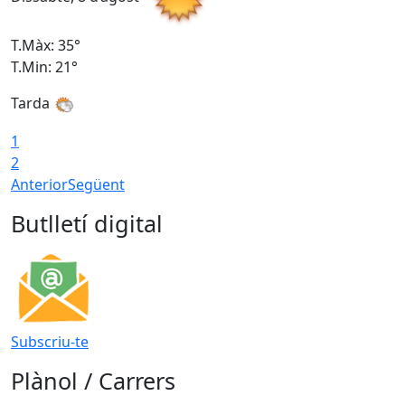
T.Màx: 35°
T
T.Min: 21°
T
Tarda
1
2
Anterior
Següent
Butlletí digital
Subscriu-te
Plànol / Carrers