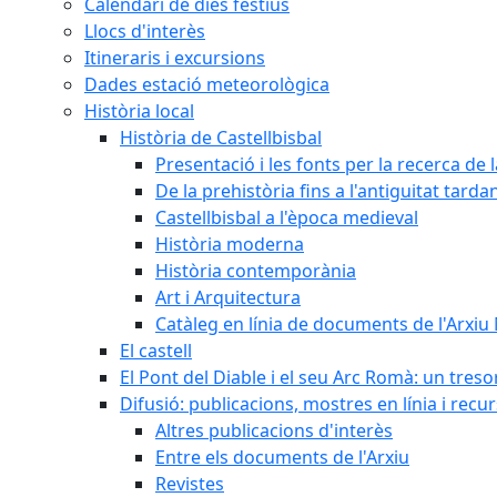
Calendari de dies festius
Llocs d'interès
Itineraris i excursions
Dades estació meteorològica
Història local
Història de Castellbisbal
Presentació i les fonts per la recerca de l
De la prehistòria fins a l'antiguitat tarda
Castellbisbal a l'època medieval
Història moderna
Història contemporània
Art i Arquitectura
Catàleg en línia de documents de l'Arxiu
El castell
El Pont del Diable i el seu Arc Romà: un tres
Difusió: publicacions, mostres en línia i recu
Altres publicacions d'interès
Entre els documents de l'Arxiu
Revistes