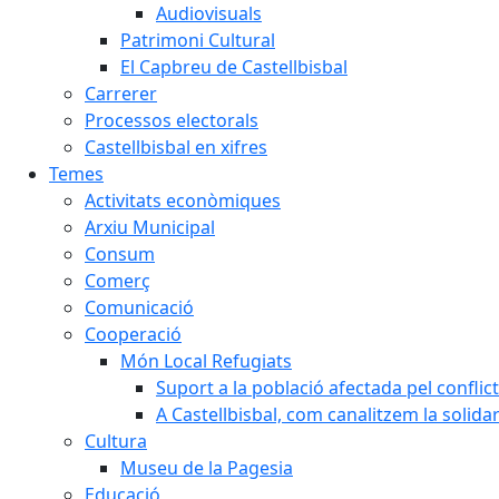
Audiovisuals
Patrimoni Cultural
El Capbreu de Castellbisbal
Carrerer
Processos electorals
Castellbisbal en xifres
Temes
Activitats econòmiques
Arxiu Municipal
Consum
Comerç
Comunicació
Cooperació
Món Local Refugiats
Suport a la població afectada pel conflic
A Castellbisbal, com canalitzem la solida
Cultura
Museu de la Pagesia
Educació