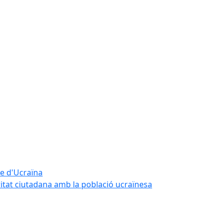
te d'Ucraïna
ritat ciutadana amb la població ucraïnesa