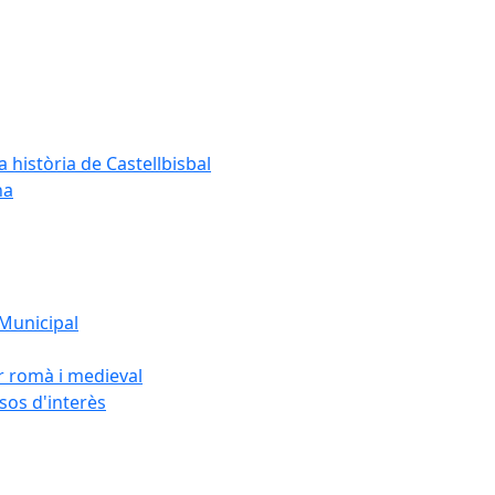
a història de Castellbisbal
na
 Municipal
or romà i medieval
rsos d'interès