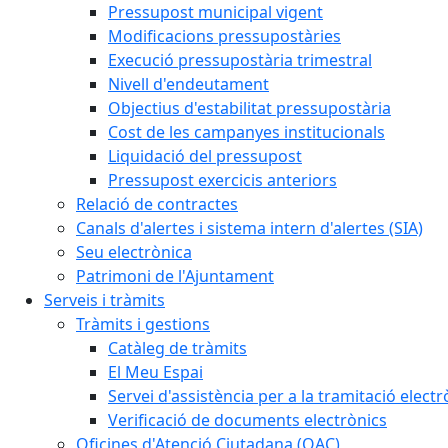
Pressupost municipal vigent
Modificacions pressupostàries
Execució pressupostària trimestral
Nivell d'endeutament
Objectius d'estabilitat pressupostària
Cost de les campanyes institucionals
Liquidació del pressupost
Pressupost exercicis anteriors
Relació de contractes
Canals d'alertes i sistema intern d'alertes (SIA)
Seu electrònica
Patrimoni de l'Ajuntament
Serveis i tràmits
Tràmits i gestions
Catàleg de tràmits
El Meu Espai
Servei d'assistència per a la tramitació electr
Verificació de documents electrònics
Oficines d'Atenció Ciutadana (OAC)