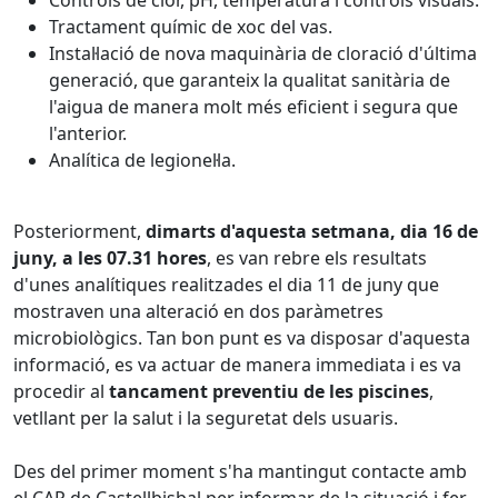
Controls de clor, pH, temperatura i controls visuals.
Tractament químic de xoc del vas.
Instal·lació de nova maquinària de cloració d'última
generació, que garanteix la qualitat sanitària de
l'aigua de manera molt més eficient i segura que
l'anterior.
Analítica de legionel·la.
Posteriorment,
dimarts d'aquesta setmana, dia 16 de
juny, a les 07.31 hores
, es van rebre els resultats
d'unes analítiques realitzades el dia 11 de juny que
mostraven una alteració en dos paràmetres
microbiològics. Tan bon punt es va disposar d'aquesta
informació, es va actuar de manera immediata i es va
procedir al
tancament preventiu de les piscines
,
vetllant per la salut i la seguretat dels usuaris.
Des del primer moment s'ha mantingut contacte amb