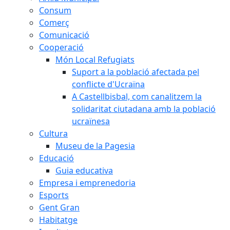
Consum
Comerç
Comunicació
Cooperació
Món Local Refugiats
Suport a la població afectada pel
conflicte d'Ucraïna
A Castellbisbal, com canalitzem la
solidaritat ciutadana amb la població
ucraïnesa
Cultura
Museu de la Pagesia
Educació
Guia educativa
Empresa i emprenedoria
Esports
Gent Gran
Habitatge