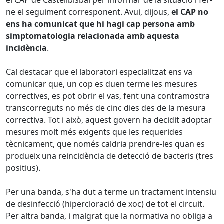
el CAP de Castellbisbal per informar de la situació i fer-
ne el seguiment corresponent. Avui, dijous,
el CAP no
ens ha comunicat que hi hagi cap persona amb
simptomatologia relacionada amb aquesta
incidència
.
Cal destacar que el laboratori especialitzat ens va
comunicar que, un cop es duen terme les mesures
correctives, es pot obrir el vas, fent una contramostra
transcorreguts no més de cinc dies des de la mesura
correctiva. Tot i això, aquest govern ha decidit adoptar
mesures molt més exigents que les requerides
tècnicament, que només caldria prendre-les quan es
produeix una reincidència de detecció de bacteris (tres
positius).
Per una banda, s'ha dut a terme un tractament intensiu
de desinfecció (hipercloració de xoc) de tot el circuit.
Per altra banda, i malgrat que la normativa no obliga a