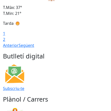
T.Màx: 37°
T
T.Min: 21°
T
Tarda
T
1
2
Anterior
Següent
Butlletí digital
Subscriu-te
Plànol / Carrers