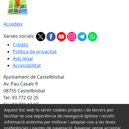
Accedeix
Xarxes socials:
Crèdits
Política de privacitat
Avís legal
Accessibilitat
Ajuntament de Castellbisbal
Av. Pau Casals 9
08755 Castellbisbal
Tel. 93 772 02 25
Fax 93 772 13 07
Aquest lloc web fa servir cookies pròpies i de tercers per
Amb la col·laboració de:
facilitar-te una experiència de navegació òptima i recollir
informació anònima per millorar i adaptar-nos a les teves
preferències i pautes de navegació. Navegar sense acceptar