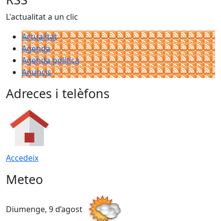
L'actualitat a un clic
Actualitat
Agenda
Agenda política
Anuncis
Adreces i telèfons
Accedeix
Meteo
Diumenge, 9 d’agost
D