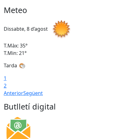
Meteo
Dissabte, 8 d’agost
D
T.Màx: 35°
T
T.Min: 21°
T
Tarda
1
2
Anterior
Següent
Butlletí digital