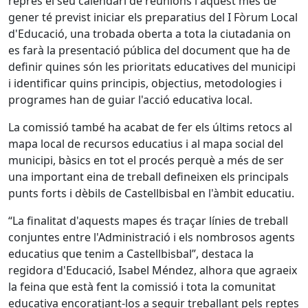
reprès el seu calendari de reunions i aquest mes de
gener té previst iniciar els preparatius del I Fòrum Local
d'Educació, una trobada oberta a tota la ciutadania on
es farà la presentació pública del document que ha de
definir quines són les prioritats educatives del municipi
i identificar quins principis, objectius, metodologies i
programes han de guiar l'acció educativa local.
La comissió també ha acabat de fer els últims retocs al
mapa local de recursos educatius i al mapa social del
municipi, bàsics en tot el procés perquè a més de ser
una important eina de treball defineixen els principals
punts forts i dèbils de Castellbisbal en l'àmbit educatiu.
“La finalitat d'aquests mapes és traçar línies de treball
conjuntes entre l'Administració i els nombrosos agents
educatius que tenim a Castellbisbal”, destaca la
regidora d'Educació, Isabel Méndez, alhora que agraeix
la feina que està fent la comissió i tota la comunitat
educativa encoratjant-los a seguir treballant pels reptes