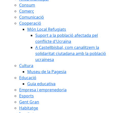
Consum
Comerç
Comunicació
Cooperació
Món Local Refugiats
Suport a la població afectada pel
conflicte d'Ucraïna
A Castellbisbal, com canalitzem la
solidaritat ciutadana amb la població
ucraïnesa
Cultura
Museu de la Pagesia
Educació
Guia educativa
Empresa i emprenedoria
Esports
Gent Gran
Habitatge