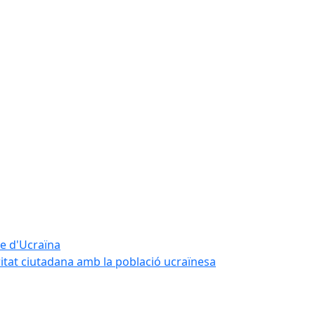
te d'Ucraïna
ritat ciutadana amb la població ucraïnesa