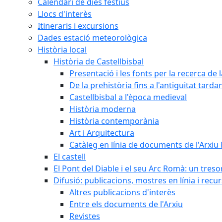
Calendari de dies festius
Llocs d'interès
Itineraris i excursions
Dades estació meteorològica
Història local
Història de Castellbisbal
Presentació i les fonts per la recerca de l
De la prehistòria fins a l'antiguitat tarda
Castellbisbal a l'època medieval
Història moderna
Història contemporània
Art i Arquitectura
Catàleg en línia de documents de l'Arxiu
El castell
El Pont del Diable i el seu Arc Romà: un tres
Difusió: publicacions, mostres en línia i recu
Altres publicacions d'interès
Entre els documents de l'Arxiu
Revistes