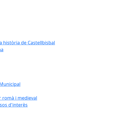
a història de Castellbisbal
na
 Municipal
or romà i medieval
rsos d'interès