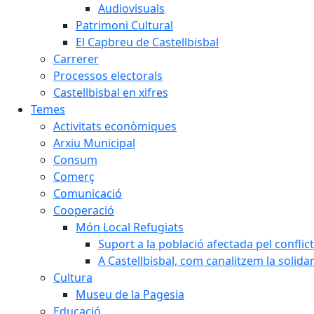
Audiovisuals
Patrimoni Cultural
El Capbreu de Castellbisbal
Carrerer
Processos electorals
Castellbisbal en xifres
Temes
Activitats econòmiques
Arxiu Municipal
Consum
Comerç
Comunicació
Cooperació
Món Local Refugiats
Suport a la població afectada pel conflic
A Castellbisbal, com canalitzem la solida
Cultura
Museu de la Pagesia
Educació