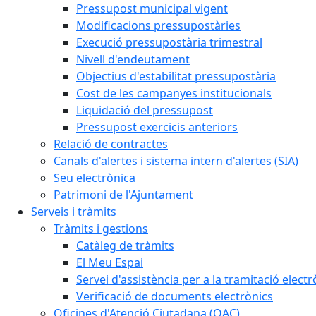
Pressupost municipal vigent
Modificacions pressupostàries
Execució pressupostària trimestral
Nivell d'endeutament
Objectius d'estabilitat pressupostària
Cost de les campanyes institucionals
Liquidació del pressupost
Pressupost exercicis anteriors
Relació de contractes
Canals d'alertes i sistema intern d'alertes (SIA)
Seu electrònica
Patrimoni de l'Ajuntament
Serveis i tràmits
Tràmits i gestions
Catàleg de tràmits
El Meu Espai
Servei d'assistència per a la tramitació electr
Verificació de documents electrònics
Oficines d'Atenció Ciutadana (OAC)