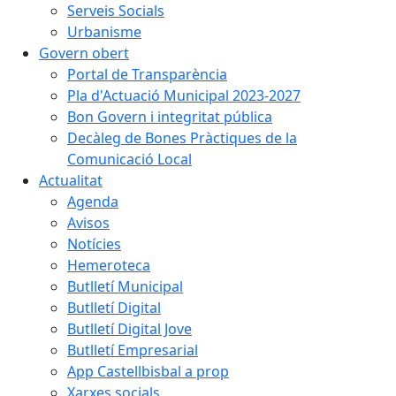
Serveis Socials
Urbanisme
Govern obert
Portal de Transparència
Pla d'Actuació Municipal 2023-2027
Bon Govern i integritat pública
Decàleg de Bones Pràctiques de la
Comunicació Local
Actualitat
Agenda
Avisos
Notícies
Hemeroteca
Butlletí Municipal
Butlletí Digital
Butlletí Digital Jove
Butlletí Empresarial
App Castellbisbal a prop
Xarxes socials