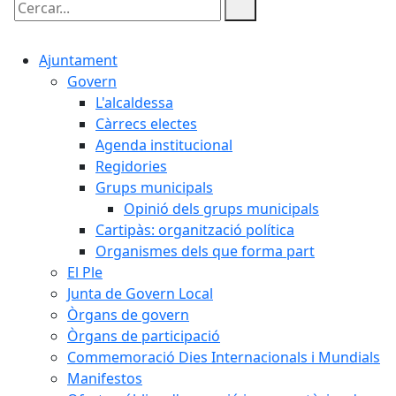
Cercar:
Ajuntament
Govern
L'alcaldessa
Càrrecs electes
Agenda institucional
Regidories
Grups municipals
Opinió dels grups municipals
Cartipàs: organització política
Organismes dels que forma part
El Ple
Junta de Govern Local
Òrgans de govern
Òrgans de participació
Commemoració Dies Internacionals i Mundials
Manifestos