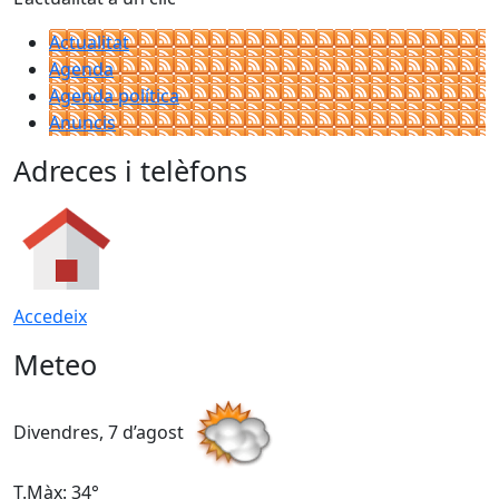
Actualitat
Agenda
Agenda política
Anuncis
Adreces i telèfons
Accedeix
Meteo
Divendres, 7 d’agost
D
T.Màx: 34°
T