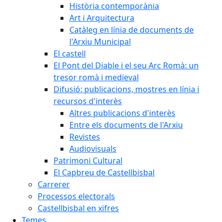
Història contemporània
Art i Arquitectura
Catàleg en línia de documents de
l'Arxiu Municipal
El castell
El Pont del Diable i el seu Arc Romà: un
tresor romà i medieval
Difusió: publicacions, mostres en línia i
recursos d'interès
Altres publicacions d'interès
Entre els documents de l'Arxiu
Revistes
Audiovisuals
Patrimoni Cultural
El Capbreu de Castellbisbal
Carrerer
Processos electorals
Castellbisbal en xifres
Temes