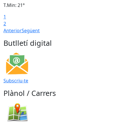
T.Min: 21°
T
1
T
2
Anterior
Següent
Butlletí digital
Subscriu-te
Plànol / Carrers