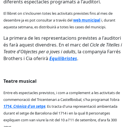
diferents espectacles programats a l'auditori.
El llibret on s'inclouren totes les activitats previstes fins al mes de
desembre ja es pot consultar a través del
web municipal
i, durant
aquesta setmana, es distribuirà a totes les cases del municipi.
La primera de les representacions previstes a l'auditori
és farà aquest divendres. En el marc del
Cicle de Titelles i
Teatre d'Objectes per a joves i adults
, la companyia Farrés
Brothers i Cia oferirà
Equilibristes
.
Teatre musical
Entre els espectacles previstos, i com a complement a les activitats de
commemoració del Tricentenari a Castellbisbal, s'ha programat l'obra
1714, Crònica d'un setge
.
Es tracta d'una representació ambientada
durant el setge de Barcelona del 1714 i en la qual 8 personatges
expliquen com van viure la nit del 10 a l'11 de setembre, d'ara fa 300
anys.