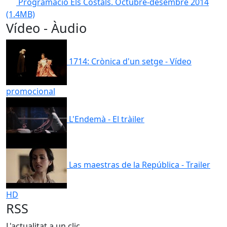
Programació Els Costals. Octubre-desembre 2014
(1.4MB)
Vídeo - Àudio
1714: Crònica d'un setge - Vídeo
promocional
L'Endemà - El tràiler
Las maestras de la República - Trailer
HD
RSS
L'actualitat a un clic