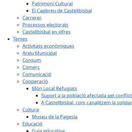
Patrimoni Cultural
El Capbreu de Castellbisbal
Carrerer
Processos electorals
Castellbisbal en xifres
Temes
Activitats econòmiques
Arxiu Municipal
Consum
Comerç
Comunicació
Cooperació
Món Local Refugiats
Suport a la població afectada pel conflic
A Castellbisbal, com canalitzem la solida
Cultura
Museu de la Pagesia
Educació
Guia educativa