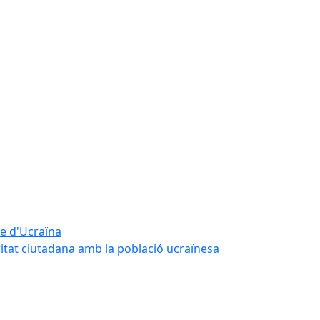
te d'Ucraïna
ritat ciutadana amb la població ucraïnesa