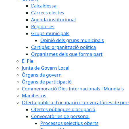
L'alcaldessa
Càrrecs electes
Agenda institucional
Regidories
Grups municipals
Opinió dels grups municipals
Cartipàs: organització política
Organismes dels que forma part
El Ple
Junta de Govern Local
Òrgans de govern
Òrgans de participació
Commemoració Dies Internacionals i Mundials
Manifestos
Oferta pública d'ocupació i convocatòries de per
Ofertes públiques d'ocupació
Convocatòries de personal
Processos selectius oberts