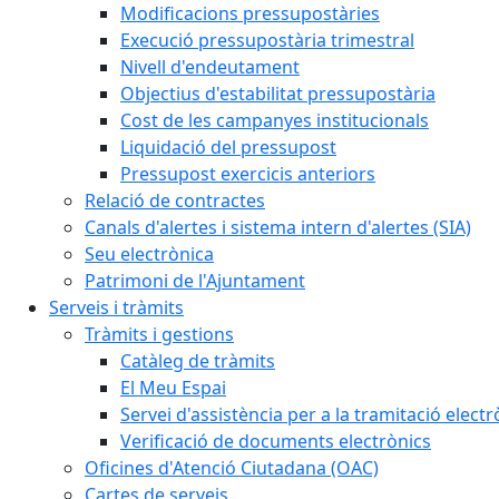
Modificacions pressupostàries
Execució pressupostària trimestral
Nivell d'endeutament
Objectius d'estabilitat pressupostària
Cost de les campanyes institucionals
Liquidació del pressupost
Pressupost exercicis anteriors
Relació de contractes
Canals d'alertes i sistema intern d'alertes (SIA)
Seu electrònica
Patrimoni de l'Ajuntament
Serveis i tràmits
Tràmits i gestions
Catàleg de tràmits
El Meu Espai
Servei d'assistència per a la tramitació electr
Verificació de documents electrònics
Oficines d'Atenció Ciutadana (OAC)
Cartes de serveis