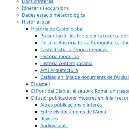
Llocs d'interès
Itineraris i excursions
Dades estació meteorològica
Història local
Història de Castellbisbal
Presentació i les fonts per la recerca de l
De la prehistòria fins a l'antiguitat tarda
Castellbisbal a l'època medieval
Història moderna
Història contemporània
Art i Arquitectura
Catàleg en línia de documents de l'Arxiu
El castell
El Pont del Diable i el seu Arc Romà: un tres
Difusió: publicacions, mostres en línia i recu
Altres publicacions d'interès
Entre els documents de l'Arxiu
Revistes
Audiovisuals