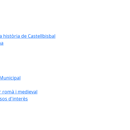
a història de Castellbisbal
na
 Municipal
or romà i medieval
rsos d'interès