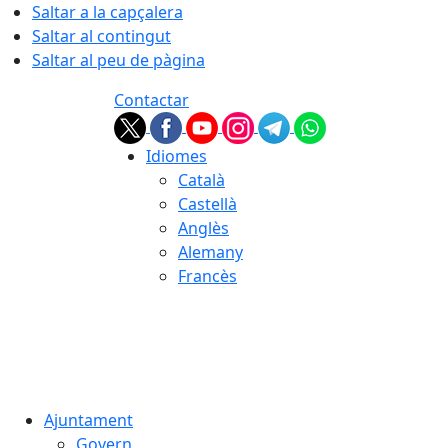
Saltar a la capçalera
Saltar al contingut
Saltar al peu de pàgina
Contactar
Idiomes
Català
Castellà
Anglès
Alemany
Francès
08.08.2026 | 11:45
Ajuntament
Govern