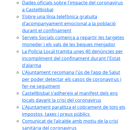
Dades oficials sobre l'impacte del coronavirus
a Castellbisbal
S’obre una línia telefònica gratuïta
d'acompanyament emocional a la població
durant el confinament
Serveis Socials comença a repartir les targetes
moneder i els vals de les beques menjador
La Policia Local tramita unes 40 denúncies per
incompliment del confinament durant l'Estat
d'alarma
L'Ajuntament recomana l'ús de l'app de Salut
per poder detectar els casos de coronavirus i
fer-ne seguiment
Castellbisbal s'adhereix al manifest dels ens
locals davant la crisi del coronavirus
L'Ajuntament paralitza el cobrament de tots els
impostos, taxes i preus públics
Comunicat de l'alcalde amb motiu de la crisi
sanitària del coronavirus