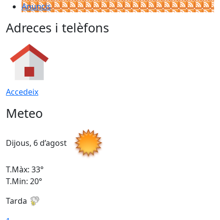
Anuncis
Adreces i telèfons
Accedeix
Meteo
Dijous, 6 d’agost
D
T.Màx: 33°
T
T.Min: 20°
T
Tarda