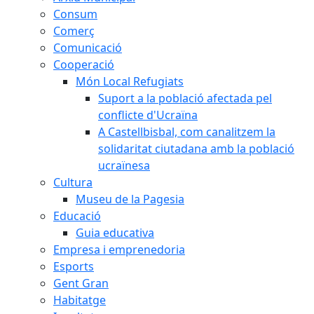
Consum
Comerç
Comunicació
Cooperació
Món Local Refugiats
Suport a la població afectada pel
conflicte d'Ucraïna
A Castellbisbal, com canalitzem la
solidaritat ciutadana amb la població
ucraïnesa
Cultura
Museu de la Pagesia
Educació
Guia educativa
Empresa i emprenedoria
Esports
Gent Gran
Habitatge