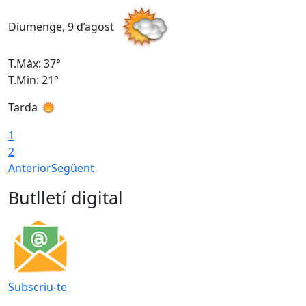
Diumenge, 9 d’agost
D
T.Màx: 37°
T
T.Min: 21°
T
Tarda
T
1
2
Anterior
Següent
Butlletí digital
Subscriu-te