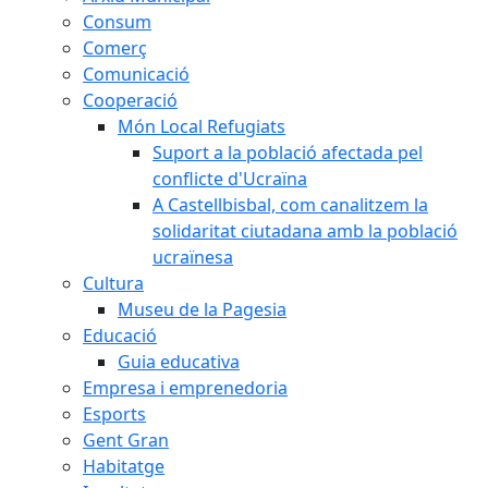
Consum
Comerç
Comunicació
Cooperació
Món Local Refugiats
Suport a la població afectada pel
conflicte d'Ucraïna
A Castellbisbal, com canalitzem la
solidaritat ciutadana amb la població
ucraïnesa
Cultura
Museu de la Pagesia
Educació
Guia educativa
Empresa i emprenedoria
Esports
Gent Gran
Habitatge