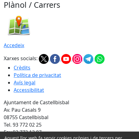
Plànol / Carrers
Accedeix
Xarxes socials:
Crèdits
Política de privacitat
Avís legal
Accessibilitat
Ajuntament de Castellbisbal
Av. Pau Casals 9
08755 Castellbisbal
Tel. 93 772 02 25
Fax 93 772 13 07
Aquest lloc web fa servir cookies pròpies i de tercers per