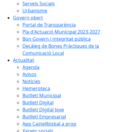
Serveis Socials
Urbanisme
Govern obert
Portal de Transparència
Pla d'Actuació Municipal 2023-2027
Bon Govern i integritat pública
Decàleg de Bones Pràctiques de la
Comunicació Local
Actualitat
Agenda
Avisos
Notícies
Hemeroteca
Butlletí Municipal
Butlletí Digital
Butlletí Digital Jove
Butlletí Empresarial
App Castellbisbal a prop
Xarxes socials