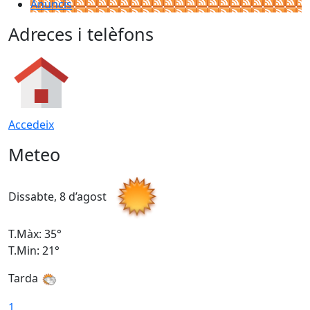
Anuncis
Adreces i telèfons
Accedeix
Meteo
Dissabte, 8 d’agost
D
T.Màx: 35°
T
T.Min: 21°
T
Tarda
1