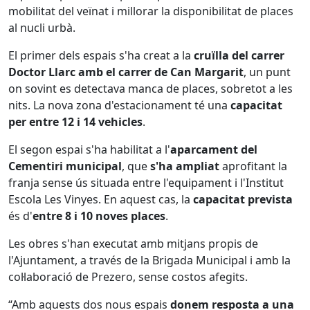
mobilitat del veïnat i millorar la disponibilitat de places
al nucli urbà.
El primer dels espais s'ha creat a la
cruïlla del carrer
Doctor Llarc amb el carrer de Can Margarit
, un punt
on sovint es detectava manca de places, sobretot a les
nits. La nova zona d'estacionament té una
capacitat
per entre 12 i 14 vehicles
.
El segon espai s'ha habilitat a l'
aparcament del
Cementiri municipal
, que
s'ha ampliat
aprofitant la
franja sense ús situada entre l'equipament i l'Institut
Escola Les Vinyes. En aquest cas, la
capacitat prevista
és d'
entre 8 i 10 noves places
.
Les obres s'han executat amb mitjans propis de
l'Ajuntament, a través de la Brigada Municipal i amb la
col·laboració de Prezero, sense costos afegits.
“Amb aquests dos nous espais
donem resposta a una