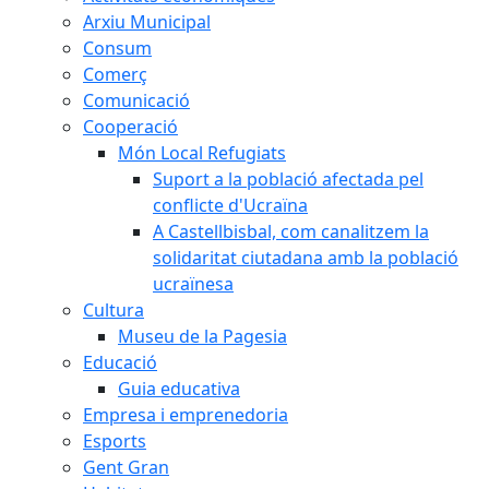
Arxiu Municipal
Consum
Comerç
Comunicació
Cooperació
Món Local Refugiats
Suport a la població afectada pel
conflicte d'Ucraïna
A Castellbisbal, com canalitzem la
solidaritat ciutadana amb la població
ucraïnesa
Cultura
Museu de la Pagesia
Educació
Guia educativa
Empresa i emprenedoria
Esports
Gent Gran