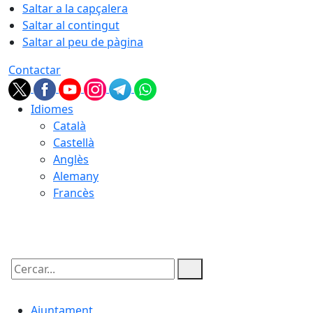
Saltar a la capçalera
Saltar al contingut
Saltar al peu de pàgina
Contactar
Idiomes
Català
Castellà
Anglès
Alemany
Francès
06.08.2026 | 11:41
Cercar:
Ajuntament