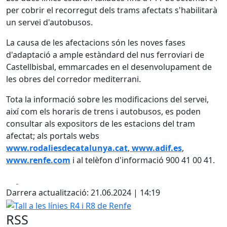
per cobrir el recorregut dels trams afectats s'habilitarà
un servei d'autobusos.
La causa de les afectacions són les noves fases
d'adaptació a ample estàndard del nus ferroviari de
Castellbisbal, emmarcades en el desenvolupament de
les obres del corredor mediterrani.
Tota la informació sobre les modificacions del servei,
així com els horaris de trens i autobusos, es poden
consultar als expositors de les estacions del tram
afectat; als portals webs
www.rodaliesdecatalunya.cat
,
www.adif.es
,
www.renfe.com
i al telèfon d'informació 900 41 00 41.
Facebook
X
Darrera actualització: 21.06.2024 | 14:19
Tall a les línies R4 i R8 de Renfe
RSS