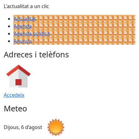
L'actualitat a un clic
Actualitat
Agenda
Agenda política
Anuncis
Adreces i telèfons
Accedeix
Meteo
Dijous, 6 d’agost
D