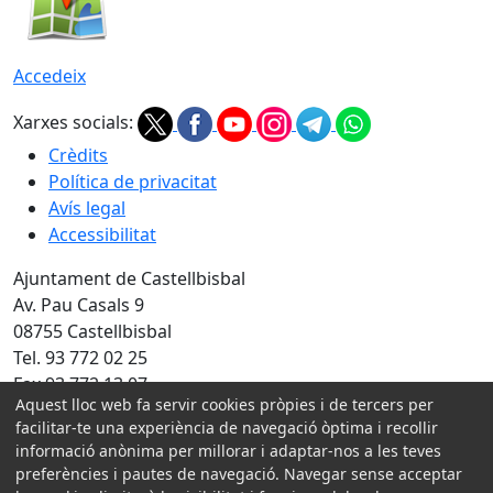
Accedeix
Xarxes socials:
Crèdits
Política de privacitat
Avís legal
Accessibilitat
Ajuntament de Castellbisbal
Av. Pau Casals 9
08755 Castellbisbal
Tel. 93 772 02 25
Fax 93 772 13 07
Aquest lloc web fa servir cookies pròpies i de tercers per
Amb la col·laboració de:
facilitar-te una experiència de navegació òptima i recollir
informació anònima per millorar i adaptar-nos a les teves
preferències i pautes de navegació. Navegar sense acceptar