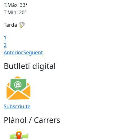
T.Màx: 33°
T
T.Min: 20°
T
Tarda
1
2
Anterior
Següent
Butlletí digital
Subscriu-te
Plànol / Carrers