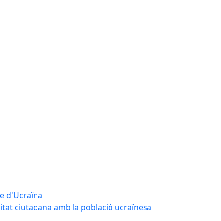
te d'Ucraïna
ritat ciutadana amb la població ucraïnesa