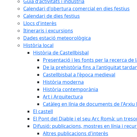
Guia d'activitats i indústria
Calendari d'obertura comercial en dies festius
Calendari de dies festius
Llocs d'interès
Itineraris i excursions
Dades estació meteorològica
Història local
Història de Castellbisbal
Presentació i les fonts per la recerca de l
De la prehistòria fins a l'antiguitat tarda
Castellbisbal a l'època medieval
Història moderna
Història contemporània
Art i Arquitectura
Catàleg en línia de documents de l'Arxiu
El castell
El Pont del Diable i el seu Arc Romà: un tres
Difusió: publicacions, mostres en línia i recu
Altres publicacions d'interès