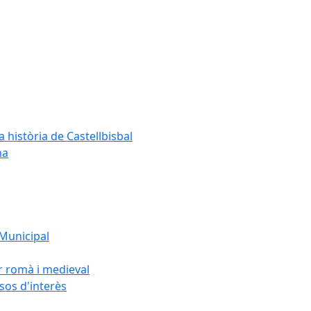
a història de Castellbisbal
na
 Municipal
or romà i medieval
rsos d'interès