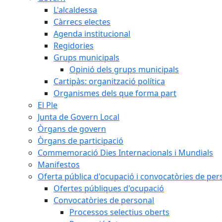
L'alcaldessa
Càrrecs electes
Agenda institucional
Regidories
Grups municipals
Opinió dels grups municipals
Cartipàs: organització política
Organismes dels que forma part
El Ple
Junta de Govern Local
Òrgans de govern
Òrgans de participació
Commemoració Dies Internacionals i Mundials
Manifestos
Oferta pública d'ocupació i convocatòries de per
Ofertes públiques d'ocupació
Convocatòries de personal
Processos selectius oberts