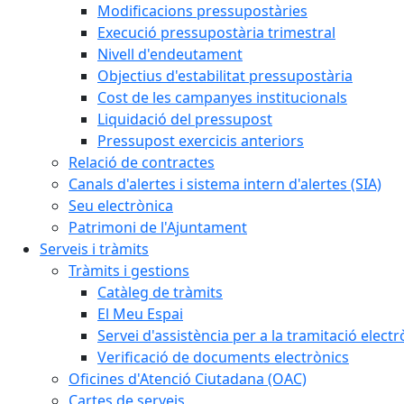
Modificacions pressupostàries
Execució pressupostària trimestral
Nivell d'endeutament
Objectius d'estabilitat pressupostària
Cost de les campanyes institucionals
Liquidació del pressupost
Pressupost exercicis anteriors
Relació de contractes
Canals d'alertes i sistema intern d'alertes (SIA)
Seu electrònica
Patrimoni de l'Ajuntament
Serveis i tràmits
Tràmits i gestions
Catàleg de tràmits
El Meu Espai
Servei d'assistència per a la tramitació electr
Verificació de documents electrònics
Oficines d'Atenció Ciutadana (OAC)
Cartes de serveis