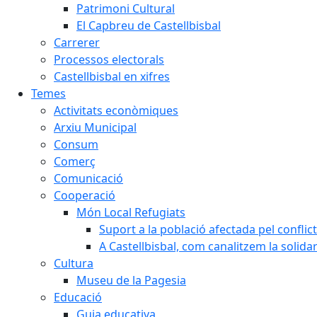
Patrimoni Cultural
El Capbreu de Castellbisbal
Carrerer
Processos electorals
Castellbisbal en xifres
Temes
Activitats econòmiques
Arxiu Municipal
Consum
Comerç
Comunicació
Cooperació
Món Local Refugiats
Suport a la població afectada pel conflic
A Castellbisbal, com canalitzem la solida
Cultura
Museu de la Pagesia
Educació
Guia educativa