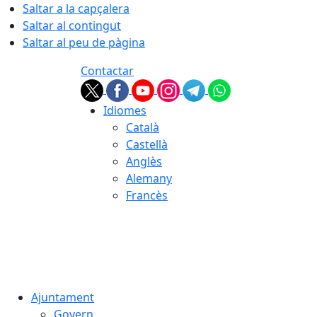
Saltar a la capçalera
Saltar al contingut
Saltar al peu de pàgina
Contactar
Idiomes
Català
Castellà
Anglès
Alemany
Francès
06.08.2026 | 16:24
Ajuntament
Govern