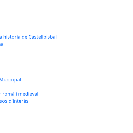
a història de Castellbisbal
na
 Municipal
or romà i medieval
rsos d'interès