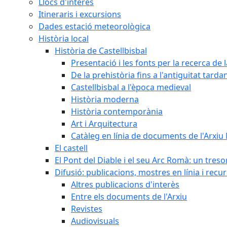
Llocs d'interès
Itineraris i excursions
Dades estació meteorològica
Història local
Història de Castellbisbal
Presentació i les fonts per la recerca de l
De la prehistòria fins a l'antiguitat tarda
Castellbisbal a l'època medieval
Història moderna
Història contemporània
Art i Arquitectura
Catàleg en línia de documents de l'Arxiu
El castell
El Pont del Diable i el seu Arc Romà: un tres
Difusió: publicacions, mostres en línia i recu
Altres publicacions d'interès
Entre els documents de l'Arxiu
Revistes
Audiovisuals