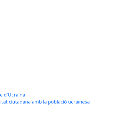
te d'Ucraïna
ritat ciutadana amb la població ucraïnesa