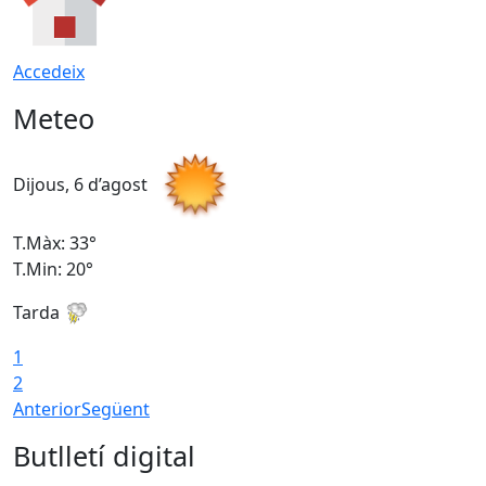
Accedeix
Meteo
Dijous, 6 d’agost
D
T.Màx: 33°
T
T.Min: 20°
T
Tarda
1
2
Anterior
Següent
Butlletí digital