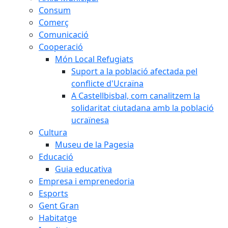
Consum
Comerç
Comunicació
Cooperació
Món Local Refugiats
Suport a la població afectada pel
conflicte d'Ucraïna
A Castellbisbal, com canalitzem la
solidaritat ciutadana amb la població
ucraïnesa
Cultura
Museu de la Pagesia
Educació
Guia educativa
Empresa i emprenedoria
Esports
Gent Gran
Habitatge