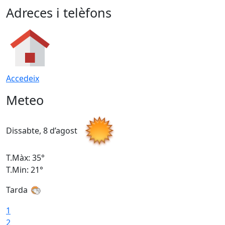
Adreces i telèfons
Accedeix
Meteo
Dissabte, 8 d’agost
D
T.Màx: 35°
T
T.Min: 21°
T
Tarda
1
2