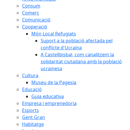
Consum
Comerç
Comunicació
Cooperació
Món Local Refugiats
Suport a la població afectada pel
conflicte d'Ucraïna
A Castellbisbal, com canalitzem la
solidaritat ciutadana amb la població
ucraïnesa
Cultura
Museu de la Pagesia
Educació
Guia educativa
Empresa i emprenedoria
Esports
Gent Gran
Habitatge