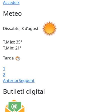
Accedeix
Meteo
Dissabte, 8 d’agost
D
T.Màx: 35°
T
T.Min: 21°
T
Tarda
1
2
Anterior
Següent
Butlletí digital