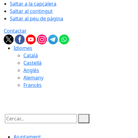
Saltar a la capçalera
Saltar al contingut
Saltar al peu de pàgina
Contactar
Idiomes
Català
Castellà
Anglès
Alemany
Francès
07.08.2026 | 19:58
Cercar:
Ajuntament