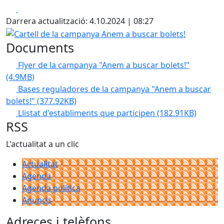
Facebook
X
Darrera actualització: 4.10.2024 | 08:27
Cartell de la campanya Anem a buscar bolets!
Documents
Flyer de la campanya "Anem a buscar bolets!"
(4.9MB)
Bases reguladores de la campanya "Anem a buscar
bolets!"
(377.92KB)
Llistat d'establiments que participen
(182.91KB)
RSS
L'actualitat a un clic
Actualitat
Agenda
Agenda política
Anuncis
Adreces i telèfons