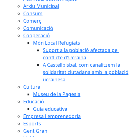
Arxiu Municipal
Consum
Comerç
Comunicació
Cooperació
Món Local Refugiats
Suport a la població afectada pel
conflicte d'Ucraïna
A Castellbisbal, com canalitzem la
solidaritat ciutadana amb la població
ucraïnesa
Cultura
Museu de la Pagesia
Educació
Guia educativa
Empresa i emprenedoria
Esports
Gent Gran