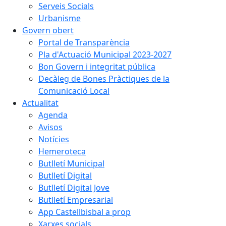
Serveis Socials
Urbanisme
Govern obert
Portal de Transparència
Pla d'Actuació Municipal 2023-2027
Bon Govern i integritat pública
Decàleg de Bones Pràctiques de la
Comunicació Local
Actualitat
Agenda
Avisos
Notícies
Hemeroteca
Butlletí Municipal
Butlletí Digital
Butlletí Digital Jove
Butlletí Empresarial
App Castellbisbal a prop
Xarxes socials