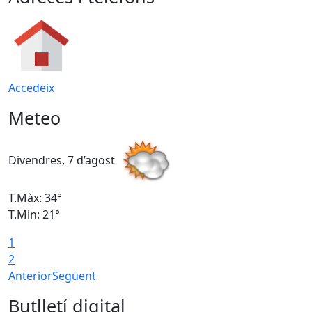
Accedeix
Meteo
Divendres, 7 d’agost
D
T.Màx: 34°
T
T.Min: 21°
T
1
T
2
Anterior
Següent
Butlletí digital