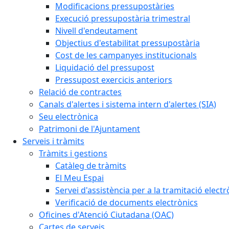
Modificacions pressupostàries
Execució pressupostària trimestral
Nivell d'endeutament
Objectius d'estabilitat pressupostària
Cost de les campanyes institucionals
Liquidació del pressupost
Pressupost exercicis anteriors
Relació de contractes
Canals d'alertes i sistema intern d'alertes (SIA)
Seu electrònica
Patrimoni de l'Ajuntament
Serveis i tràmits
Tràmits i gestions
Catàleg de tràmits
El Meu Espai
Servei d'assistència per a la tramitació electr
Verificació de documents electrònics
Oficines d'Atenció Ciutadana (OAC)
Cartes de serveis