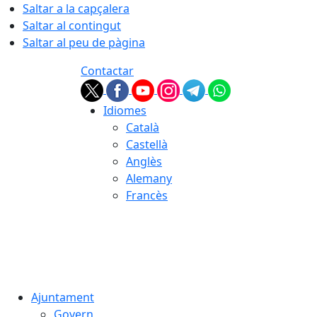
Saltar a la capçalera
Saltar al contingut
Saltar al peu de pàgina
Contactar
Idiomes
Català
Castellà
Anglès
Alemany
Francès
07.08.2026 | 05:56
Ajuntament
Govern