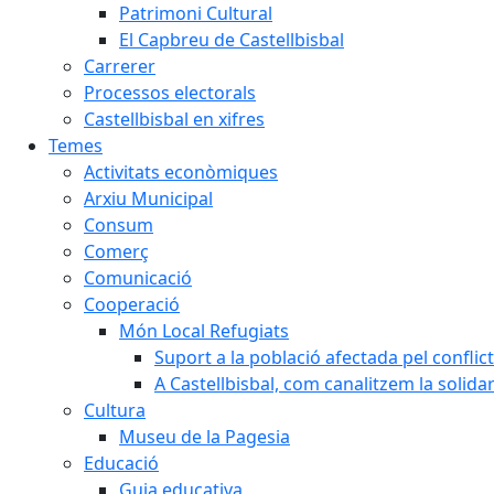
Patrimoni Cultural
El Capbreu de Castellbisbal
Carrerer
Processos electorals
Castellbisbal en xifres
Temes
Activitats econòmiques
Arxiu Municipal
Consum
Comerç
Comunicació
Cooperació
Món Local Refugiats
Suport a la població afectada pel conflic
A Castellbisbal, com canalitzem la solida
Cultura
Museu de la Pagesia
Educació
Guia educativa