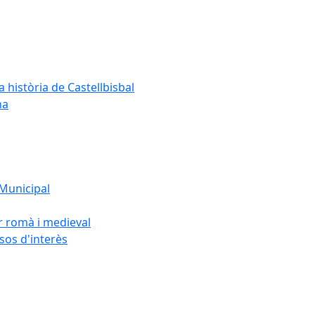
a història de Castellbisbal
na
 Municipal
or romà i medieval
rsos d'interès