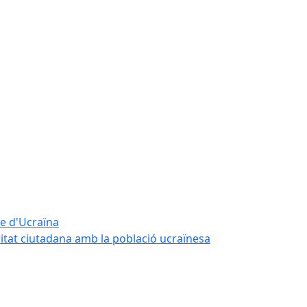
te d'Ucraïna
ritat ciutadana amb la població ucraïnesa