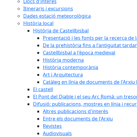
Llocs d'interès
Itineraris i excursions
Dades estació meteorològica
Història local
Història de Castellbisbal
Presentació i les fonts per la recerca de l
De la prehistòria fins a l'antiguitat tarda
Castellbisbal a l'època medieval
Història moderna
Història contemporània
Art i Arquitectura
Catàleg en línia de documents de l'Arxiu
El castell
El Pont del Diable i el seu Arc Romà: un tres
Difusió: publicacions, mostres en línia i recu
Altres publicacions d'interès
Entre els documents de l'Arxiu
Revistes
Audiovisuals