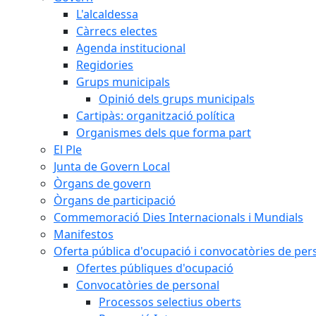
L'alcaldessa
Càrrecs electes
Agenda institucional
Regidories
Grups municipals
Opinió dels grups municipals
Cartipàs: organització política
Organismes dels que forma part
El Ple
Junta de Govern Local
Òrgans de govern
Òrgans de participació
Commemoració Dies Internacionals i Mundials
Manifestos
Oferta pública d'ocupació i convocatòries de per
Ofertes públiques d'ocupació
Convocatòries de personal
Processos selectius oberts