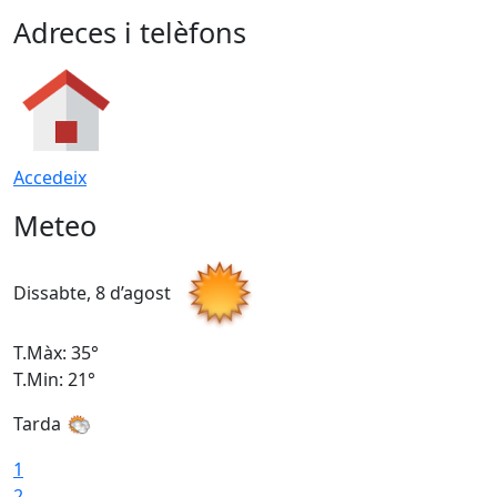
Adreces i telèfons
Accedeix
Meteo
Dissabte, 8 d’agost
D
T.Màx: 35°
T
T.Min: 21°
T
Tarda
1
2