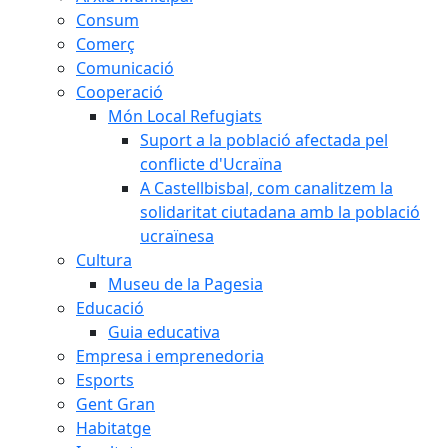
Consum
Comerç
Comunicació
Cooperació
Món Local Refugiats
Suport a la població afectada pel
conflicte d'Ucraïna
A Castellbisbal, com canalitzem la
solidaritat ciutadana amb la població
ucraïnesa
Cultura
Museu de la Pagesia
Educació
Guia educativa
Empresa i emprenedoria
Esports
Gent Gran
Habitatge