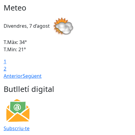
Meteo
Divendres, 7 d’agost
D
T.Màx: 34°
T
T.Min: 21°
T
1
T
2
Anterior
Següent
Butlletí digital
Subscriu-te