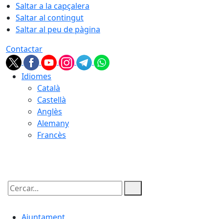
Saltar a la capçalera
Saltar al contingut
Saltar al peu de pàgina
Contactar
Idiomes
Català
Castellà
Anglès
Alemany
Francès
07.08.2026 | 07:20
Cercar:
Ajuntament