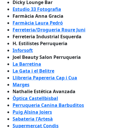
Dicky Lounge Bar
Estudio 33 Fotografia
Farmàcia Anna Gracia
Farmàcia Laura Pedró
Ferreteria/Drogueria Roure Juni
Ferreteria Industrial Esquerda
H. Estilistes Perruqueria
Inforsoft
Joel Beauty Salon Perruqueria
La Barretina
La Gata i el Belitre
Llibreria Papereria Cap i Cua
Marges
Nathalie Estética Avanzada
Òptica Castellbisbal
Perruqueria Canina Barbuditos
Puig Alsina Joiers
Sabateria l'Artesà
Supermercat Condis