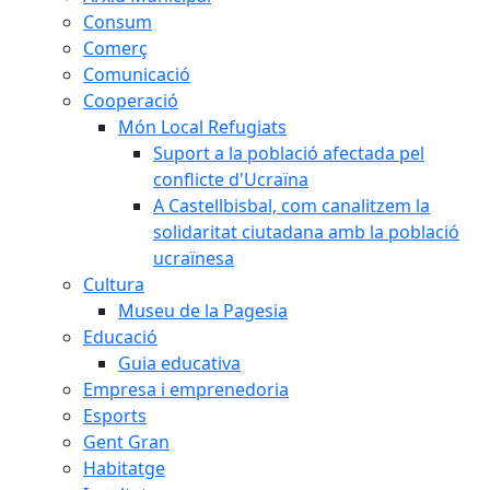
Consum
Comerç
Comunicació
Cooperació
Món Local Refugiats
Suport a la població afectada pel
conflicte d'Ucraïna
A Castellbisbal, com canalitzem la
solidaritat ciutadana amb la població
ucraïnesa
Cultura
Museu de la Pagesia
Educació
Guia educativa
Empresa i emprenedoria
Esports
Gent Gran
Habitatge