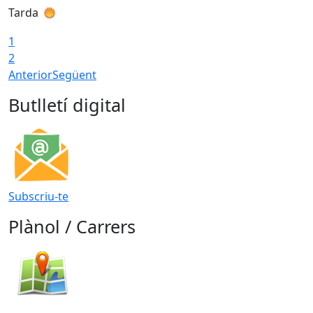
Tarda
T
1
2
Anterior
Següent
Butlletí digital
Subscriu-te
Plànol / Carrers