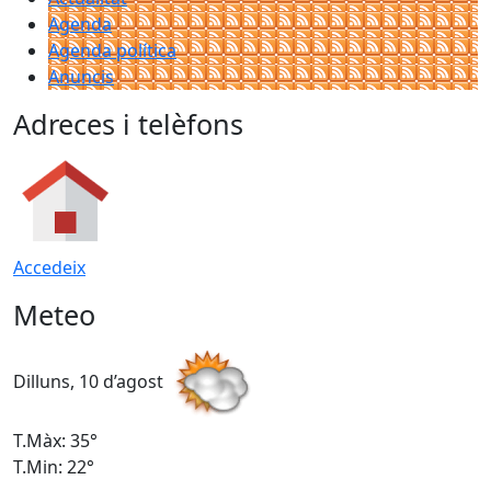
Agenda
Agenda política
Anuncis
Adreces i telèfons
Accedeix
Meteo
Dilluns, 10 d’agost
D
T.Màx: 35°
T
T.Min: 22°
T