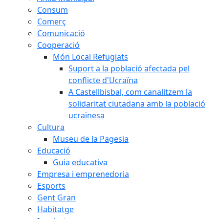
Consum
Comerç
Comunicació
Cooperació
Món Local Refugiats
Suport a la població afectada pel
conflicte d'Ucraïna
A Castellbisbal, com canalitzem la
solidaritat ciutadana amb la població
ucraïnesa
Cultura
Museu de la Pagesia
Educació
Guia educativa
Empresa i emprenedoria
Esports
Gent Gran
Habitatge