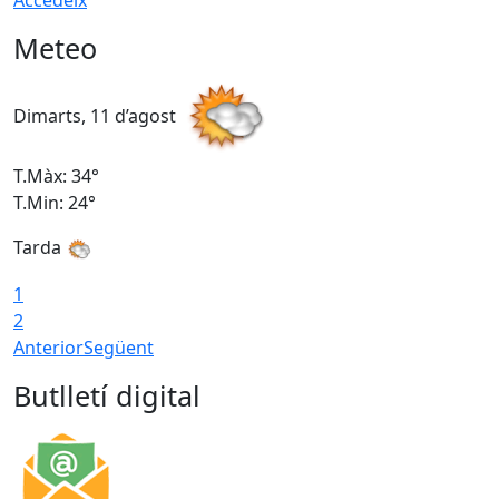
Accedeix
Meteo
Dimarts, 11 d’agost
D
T.Màx: 34°
T
T.Min: 24°
T
Tarda
1
2
Anterior
Següent
Butlletí digital