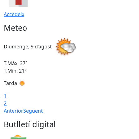
Accedeix
Meteo
Diumenge, 9 d’agost
D
T.Màx: 37°
T
T.Min: 21°
T
Tarda
T
1
2
Anterior
Següent
Butlletí digital