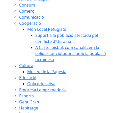
Consum
Comerç
Comunicació
Cooperació
Món Local Refugiats
Suport a la població afectada pel
conflicte d'Ucraïna
A Castellbisbal, com canalitzem la
solidaritat ciutadana amb la població
ucraïnesa
Cultura
Museu de la Pagesia
Educació
Guia educativa
Empresa i emprenedoria
Esports
Gent Gran
Habitatge