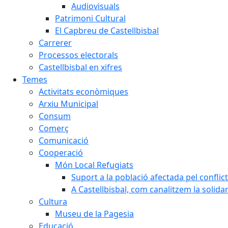
Audiovisuals
Patrimoni Cultural
El Capbreu de Castellbisbal
Carrerer
Processos electorals
Castellbisbal en xifres
Temes
Activitats econòmiques
Arxiu Municipal
Consum
Comerç
Comunicació
Cooperació
Món Local Refugiats
Suport a la població afectada pel conflic
A Castellbisbal, com canalitzem la solida
Cultura
Museu de la Pagesia
Educació