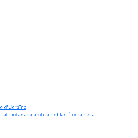
te d'Ucraïna
ritat ciutadana amb la població ucraïnesa