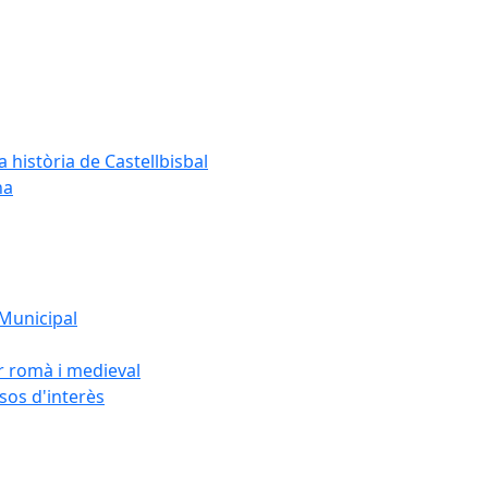
a història de Castellbisbal
na
 Municipal
or romà i medieval
rsos d'interès