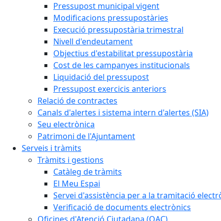
Pressupost municipal vigent
Modificacions pressupostàries
Execució pressupostària trimestral
Nivell d'endeutament
Objectius d'estabilitat pressupostària
Cost de les campanyes institucionals
Liquidació del pressupost
Pressupost exercicis anteriors
Relació de contractes
Canals d'alertes i sistema intern d'alertes (SIA)
Seu electrònica
Patrimoni de l'Ajuntament
Serveis i tràmits
Tràmits i gestions
Catàleg de tràmits
El Meu Espai
Servei d'assistència per a la tramitació electr
Verificació de documents electrònics
Oficines d'Atenció Ciutadana (OAC)