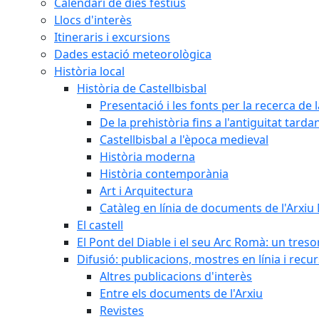
Calendari de dies festius
Llocs d'interès
Itineraris i excursions
Dades estació meteorològica
Història local
Història de Castellbisbal
Presentació i les fonts per la recerca de l
De la prehistòria fins a l'antiguitat tarda
Castellbisbal a l'època medieval
Història moderna
Història contemporània
Art i Arquitectura
Catàleg en línia de documents de l'Arxiu
El castell
El Pont del Diable i el seu Arc Romà: un tres
Difusió: publicacions, mostres en línia i recu
Altres publicacions d'interès
Entre els documents de l'Arxiu
Revistes