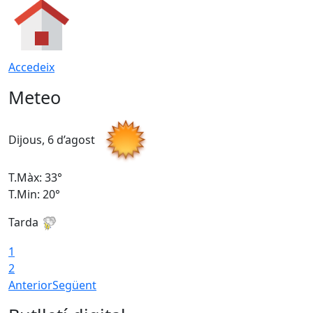
Accedeix
Meteo
Dijous, 6 d’agost
D
T.Màx: 33°
T
T.Min: 20°
T
Tarda
1
2
Anterior
Següent