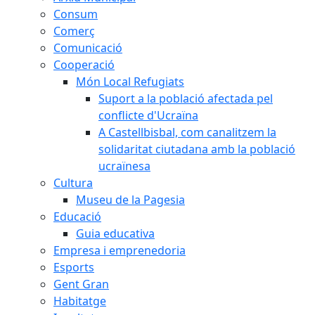
Consum
Comerç
Comunicació
Cooperació
Món Local Refugiats
Suport a la població afectada pel
conflicte d'Ucraïna
A Castellbisbal, com canalitzem la
solidaritat ciutadana amb la població
ucraïnesa
Cultura
Museu de la Pagesia
Educació
Guia educativa
Empresa i emprenedoria
Esports
Gent Gran
Habitatge