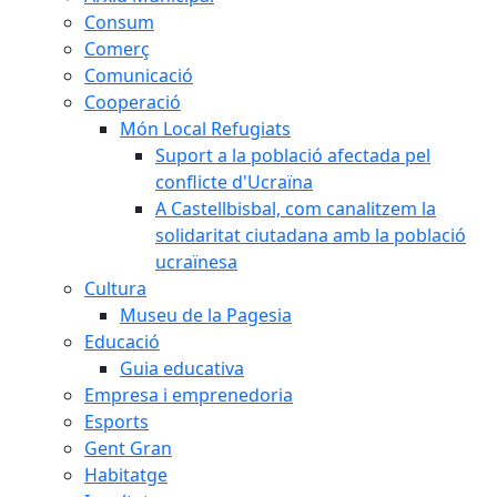
Consum
Comerç
Comunicació
Cooperació
Món Local Refugiats
Suport a la població afectada pel
conflicte d'Ucraïna
A Castellbisbal, com canalitzem la
solidaritat ciutadana amb la població
ucraïnesa
Cultura
Museu de la Pagesia
Educació
Guia educativa
Empresa i emprenedoria
Esports
Gent Gran
Habitatge