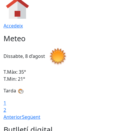
Accedeix
Meteo
Dissabte, 8 d’agost
D
T.Màx: 35°
T
T.Min: 21°
T
Tarda
1
2
Anterior
Següent
Butlletí digital