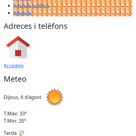
Agenda política
Anuncis
Adreces i telèfons
Accedeix
Meteo
Dijous, 6 d’agost
D
T.Màx: 33°
T
T.Min: 20°
T
Tarda