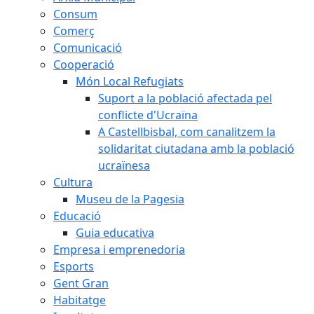
Consum
Comerç
Comunicació
Cooperació
Món Local Refugiats
Suport a la població afectada pel
conflicte d'Ucraïna
A Castellbisbal, com canalitzem la
solidaritat ciutadana amb la població
ucraïnesa
Cultura
Museu de la Pagesia
Educació
Guia educativa
Empresa i emprenedoria
Esports
Gent Gran
Habitatge