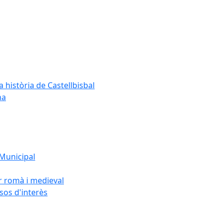
a història de Castellbisbal
na
 Municipal
or romà i medieval
rsos d'interès