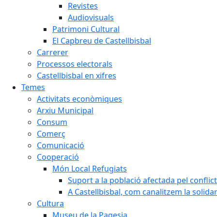
Revistes
Audiovisuals
Patrimoni Cultural
El Capbreu de Castellbisbal
Carrerer
Processos electorals
Castellbisbal en xifres
Temes
Activitats econòmiques
Arxiu Municipal
Consum
Comerç
Comunicació
Cooperació
Món Local Refugiats
Suport a la població afectada pel conflic
A Castellbisbal, com canalitzem la solida
Cultura
Museu de la Pagesia