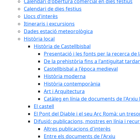
Calendari d'obertura comercial en dies festius
Calendari de dies festius
Llocs d'interès
Itineraris i excursions
Dades estació meteorològica
Història local
Història de Castellbisbal
Presentació i les fonts per la recerca de l
De la prehistòria fins a l'antiguitat tarda
Castellbisbal a l'època medieval
Història moderna
Història contemporània
Art i Arquitectura
Catàleg en línia de documents de l'Arxiu
El castell
El Pont del Diable i el seu Arc Romà: un tres
Difusió: publicacions, mostres en línia i recu
Altres publicacions d'interès
Entre els documents de l'Arxiu