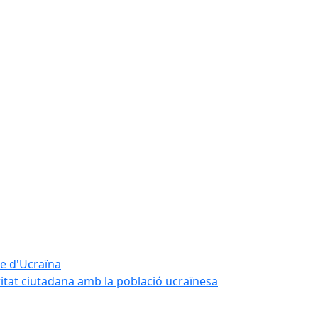
te d'Ucraïna
ritat ciutadana amb la població ucraïnesa