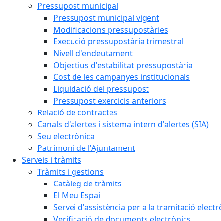
Pressupost municipal
Pressupost municipal vigent
Modificacions pressupostàries
Execució pressupostària trimestral
Nivell d'endeutament
Objectius d'estabilitat pressupostària
Cost de les campanyes institucionals
Liquidació del pressupost
Pressupost exercicis anteriors
Relació de contractes
Canals d'alertes i sistema intern d'alertes (SIA)
Seu electrònica
Patrimoni de l'Ajuntament
Serveis i tràmits
Tràmits i gestions
Catàleg de tràmits
El Meu Espai
Servei d'assistència per a la tramitació electr
Verificació de documents electrònics