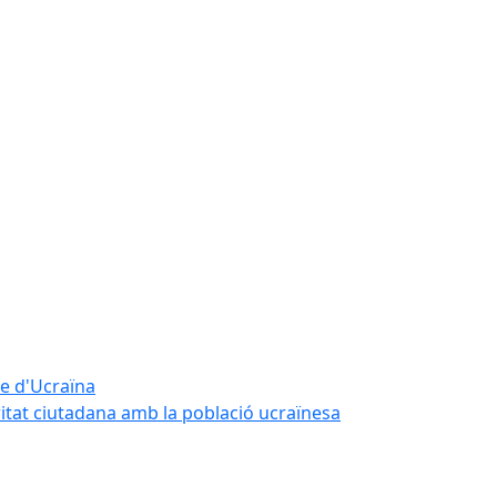
te d'Ucraïna
ritat ciutadana amb la població ucraïnesa