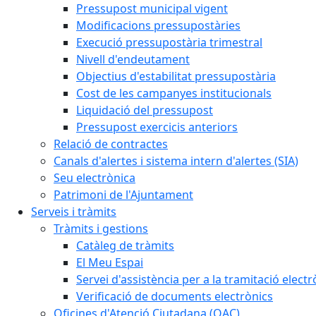
Pressupost municipal vigent
Modificacions pressupostàries
Execució pressupostària trimestral
Nivell d'endeutament
Objectius d'estabilitat pressupostària
Cost de les campanyes institucionals
Liquidació del pressupost
Pressupost exercicis anteriors
Relació de contractes
Canals d'alertes i sistema intern d'alertes (SIA)
Seu electrònica
Patrimoni de l'Ajuntament
Serveis i tràmits
Tràmits i gestions
Catàleg de tràmits
El Meu Espai
Servei d'assistència per a la tramitació electr
Verificació de documents electrònics
Oficines d'Atenció Ciutadana (OAC)