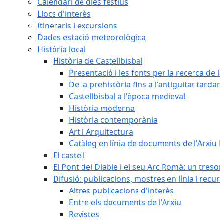
Calendari de dies festius
Llocs d'interès
Itineraris i excursions
Dades estació meteorològica
Història local
Història de Castellbisbal
Presentació i les fonts per la recerca de l
De la prehistòria fins a l'antiguitat tarda
Castellbisbal a l'època medieval
Història moderna
Història contemporània
Art i Arquitectura
Catàleg en línia de documents de l'Arxiu
El castell
El Pont del Diable i el seu Arc Romà: un tres
Difusió: publicacions, mostres en línia i recu
Altres publicacions d'interès
Entre els documents de l'Arxiu
Revistes