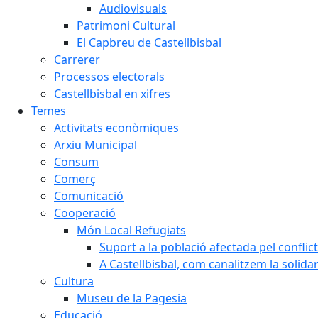
Audiovisuals
Patrimoni Cultural
El Capbreu de Castellbisbal
Carrerer
Processos electorals
Castellbisbal en xifres
Temes
Activitats econòmiques
Arxiu Municipal
Consum
Comerç
Comunicació
Cooperació
Món Local Refugiats
Suport a la població afectada pel conflic
A Castellbisbal, com canalitzem la solida
Cultura
Museu de la Pagesia
Educació