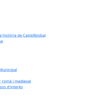
a història de Castellbisbal
na
 Municipal
or romà i medieval
rsos d'interès