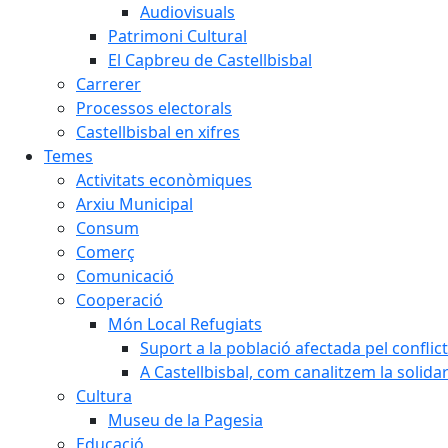
Audiovisuals
Patrimoni Cultural
El Capbreu de Castellbisbal
Carrerer
Processos electorals
Castellbisbal en xifres
Temes
Activitats econòmiques
Arxiu Municipal
Consum
Comerç
Comunicació
Cooperació
Món Local Refugiats
Suport a la població afectada pel conflic
A Castellbisbal, com canalitzem la solida
Cultura
Museu de la Pagesia
Educació