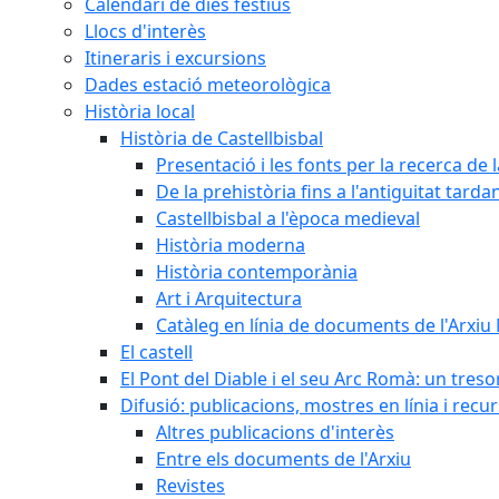
Calendari de dies festius
Llocs d'interès
Itineraris i excursions
Dades estació meteorològica
Història local
Història de Castellbisbal
Presentació i les fonts per la recerca de l
De la prehistòria fins a l'antiguitat tarda
Castellbisbal a l'època medieval
Història moderna
Història contemporània
Art i Arquitectura
Catàleg en línia de documents de l'Arxiu
El castell
El Pont del Diable i el seu Arc Romà: un tres
Difusió: publicacions, mostres en línia i recu
Altres publicacions d'interès
Entre els documents de l'Arxiu
Revistes