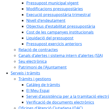
Pressupost municipal vigent
Modificacions pressupostàries
Execució pressupostària trimestral
Nivell d'endeutament
Objectius d'estabilitat pressupostària
Cost de les campanyes institucionals
Liquidació del pressupost
Pressupost exercicis anteriors
Relació de contractes
Canals d'alertes i sistema intern d'alertes (SIA)
Seu electrònica
Patrimoni de l'Ajuntament
Serveis i tràmits
Tràmits i gestions
Catàleg de tràmits
El Meu Espai
Servei d'assistència per a la tramitació electr
Verificació de documents electrònics
Oficines d'Atenció Ciutadana (OAC)