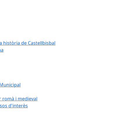
a història de Castellbisbal
na
 Municipal
or romà i medieval
rsos d'interès