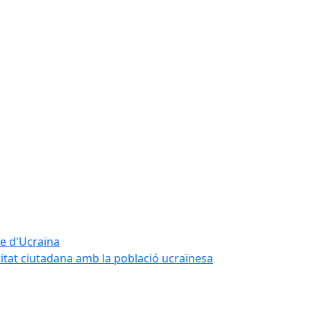
te d'Ucraïna
ritat ciutadana amb la població ucraïnesa