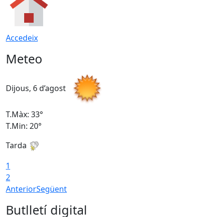
Accedeix
Meteo
Dijous, 6 d’agost
D
T.Màx: 33°
T
T.Min: 20°
T
Tarda
1
2
Anterior
Següent
Butlletí digital