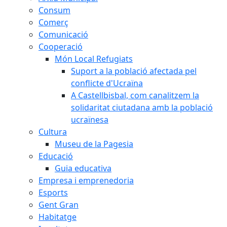
Consum
Comerç
Comunicació
Cooperació
Món Local Refugiats
Suport a la població afectada pel
conflicte d'Ucraïna
A Castellbisbal, com canalitzem la
solidaritat ciutadana amb la població
ucraïnesa
Cultura
Museu de la Pagesia
Educació
Guia educativa
Empresa i emprenedoria
Esports
Gent Gran
Habitatge