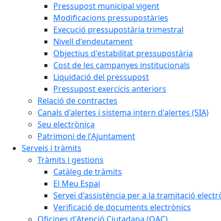
Pressupost municipal vigent
Modificacions pressupostàries
Execució pressupostària trimestral
Nivell d'endeutament
Objectius d'estabilitat pressupostària
Cost de les campanyes institucionals
Liquidació del pressupost
Pressupost exercicis anteriors
Relació de contractes
Canals d'alertes i sistema intern d'alertes (SIA)
Seu electrònica
Patrimoni de l'Ajuntament
Serveis i tràmits
Tràmits i gestions
Catàleg de tràmits
El Meu Espai
Servei d'assistència per a la tramitació electr
Verificació de documents electrònics
Oficines d'Atenció Ciutadana (OAC)