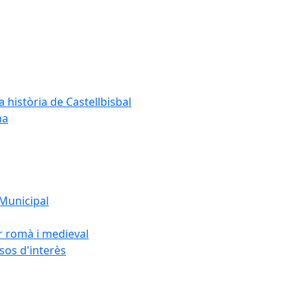
a història de Castellbisbal
na
 Municipal
or romà i medieval
rsos d'interès