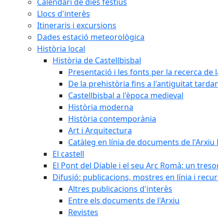
Calendari de dies festius
Llocs d'interès
Itineraris i excursions
Dades estació meteorològica
Història local
Història de Castellbisbal
Presentació i les fonts per la recerca de l
De la prehistòria fins a l'antiguitat tarda
Castellbisbal a l'època medieval
Història moderna
Història contemporània
Art i Arquitectura
Catàleg en línia de documents de l'Arxiu
El castell
El Pont del Diable i el seu Arc Romà: un tres
Difusió: publicacions, mostres en línia i recu
Altres publicacions d'interès
Entre els documents de l'Arxiu
Revistes