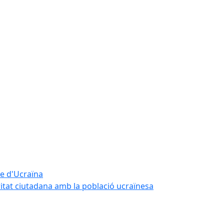
te d'Ucraïna
ritat ciutadana amb la població ucraïnesa