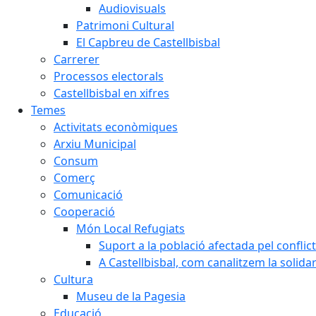
Audiovisuals
Patrimoni Cultural
El Capbreu de Castellbisbal
Carrerer
Processos electorals
Castellbisbal en xifres
Temes
Activitats econòmiques
Arxiu Municipal
Consum
Comerç
Comunicació
Cooperació
Món Local Refugiats
Suport a la població afectada pel conflic
A Castellbisbal, com canalitzem la solida
Cultura
Museu de la Pagesia
Educació