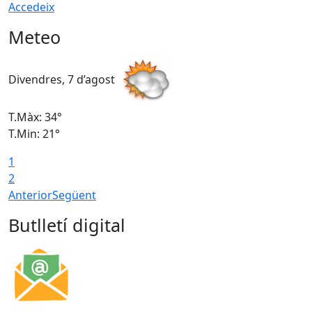
Accedeix
Meteo
Divendres, 7 d’agost
D
T.Màx: 34°
T
T.Min: 21°
T
1
T
2
Anterior
Següent
Butlletí digital