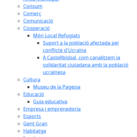
Consum
Comerç
Comunicació
Cooperació
Món Local Refugiats
Suport a la població afectada pel
conflicte d'Ucraïna
A Castellbisbal, com canalitzem la
solidaritat ciutadana amb la població
ucraïnesa
Cultura
Museu de la Pagesia
Educació
Guia educativa
Empresa i emprenedoria
Esports
Gent Gran
Habitatge