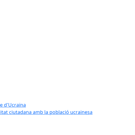
te d'Ucraïna
ritat ciutadana amb la població ucraïnesa