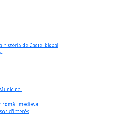
a història de Castellbisbal
na
 Municipal
or romà i medieval
rsos d'interès