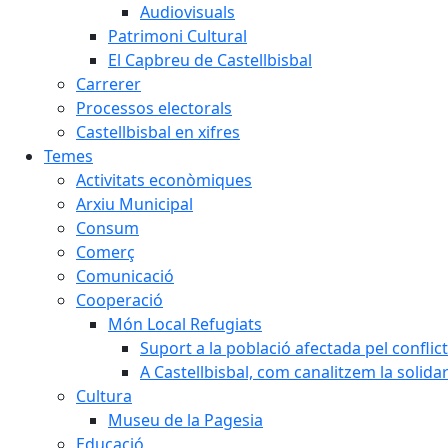
Audiovisuals
Patrimoni Cultural
El Capbreu de Castellbisbal
Carrerer
Processos electorals
Castellbisbal en xifres
Temes
Activitats econòmiques
Arxiu Municipal
Consum
Comerç
Comunicació
Cooperació
Món Local Refugiats
Suport a la població afectada pel conflic
A Castellbisbal, com canalitzem la solida
Cultura
Museu de la Pagesia
Educació