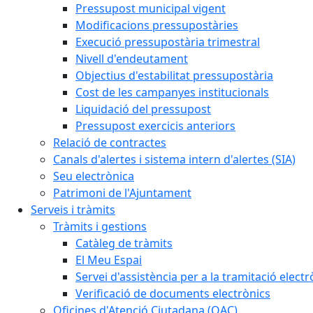
Pressupost municipal vigent
Modificacions pressupostàries
Execució pressupostària trimestral
Nivell d'endeutament
Objectius d'estabilitat pressupostària
Cost de les campanyes institucionals
Liquidació del pressupost
Pressupost exercicis anteriors
Relació de contractes
Canals d'alertes i sistema intern d'alertes (SIA)
Seu electrònica
Patrimoni de l'Ajuntament
Serveis i tràmits
Tràmits i gestions
Catàleg de tràmits
El Meu Espai
Servei d'assistència per a la tramitació electr
Verificació de documents electrònics
Oficines d'Atenció Ciutadana (OAC)