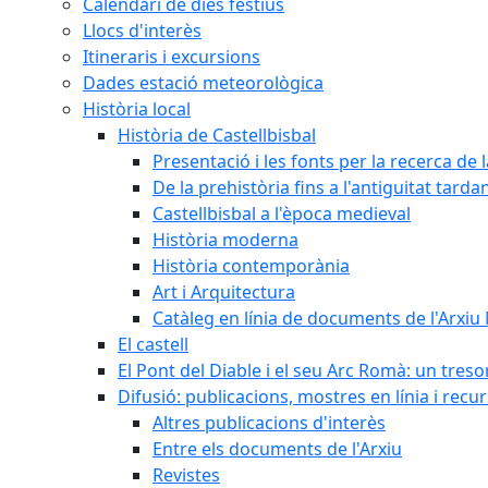
Calendari de dies festius
Llocs d'interès
Itineraris i excursions
Dades estació meteorològica
Història local
Història de Castellbisbal
Presentació i les fonts per la recerca de l
De la prehistòria fins a l'antiguitat tarda
Castellbisbal a l'època medieval
Història moderna
Història contemporània
Art i Arquitectura
Catàleg en línia de documents de l'Arxiu
El castell
El Pont del Diable i el seu Arc Romà: un tres
Difusió: publicacions, mostres en línia i recu
Altres publicacions d'interès
Entre els documents de l'Arxiu
Revistes