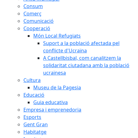
Consum
Comerç
Comunicació
Cooperació
Món Local Refugiats
Suport a la població afectada pel
conflicte d'Ucraïna
A Castellbisbal, com canalitzem la
solidaritat ciutadana amb la població
ucraïnesa
Cultura
Museu de la Pagesia
Educació
Guia educativa
Empresa i emprenedoria
Esports
Gent Gran
Habitatge