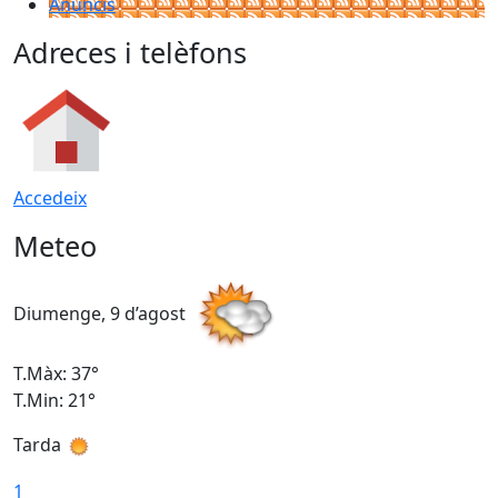
Anuncis
Adreces i telèfons
Accedeix
Meteo
Diumenge, 9 d’agost
D
T.Màx: 37°
T
T.Min: 21°
T
Tarda
T
1